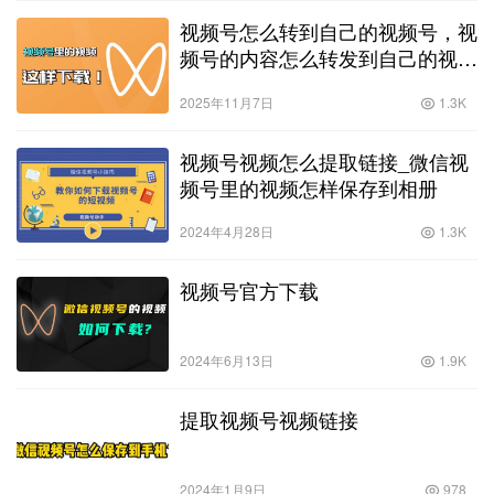
视频号怎么转到自己的视频号，视
频号的内容怎么转发到自己的视频
号
2025年11月7日
1.3K
视频号视频怎么提取链接_微信视
频号里的视频怎样保存到相册
2024年4月28日
1.3K
视频号官方下载
2024年6月13日
1.9K
提取视频号视频链接
2024年1月9日
978