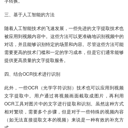
字转换。
三、基于人工智能的方法
随着人工智能技术的飞速发展，一些先进的文字提取技术也
被应用到视频内容中。这些方法可以更准确地识别视频中的
对话，并且能够识别特定的场景和内容。尽管这些方法可能
需要更高的技术门槛和一定的学习成本，但是它们通常能够
提供更高质量的文字提取服务。
四、结合OCR技术进行识别
此外，一些OCR（光学字符识别）技术也可以应用到视频
文字提取中。用户通过将视频画面截取成图片，再利用
OCR工具对图片中的文字进行提取和识别。虽然这种方式
相对繁琐，需要多个步骤，但是对于一些特殊的视频内容
（如无法直接提取文本的视频）来说是一种有效的补充方
式。