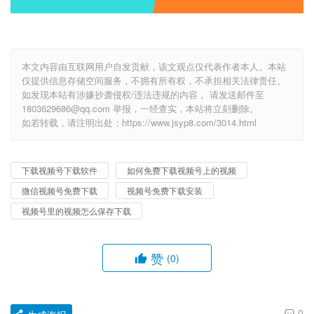
本文内容由互联网用户自发贡献，该文观点仅代表作者本人。本站
仅提供信息存储空间服务，不拥有所有权，不承担相关法律责任。
如发现本站有涉嫌抄袭侵权/违法违规的内容， 请发送邮件至
1803629686@qq.com 举报，一经查实，本站将立刻删除。
如若转载，请注明出处：https://www.jsyp8.com/3014.html
下载视频号下载软件
如何免费下载视频号上的视频
微信视频号免费下载
视频号免费下载安装
视频号里的视频怎么保存下载
赞
(0)
0