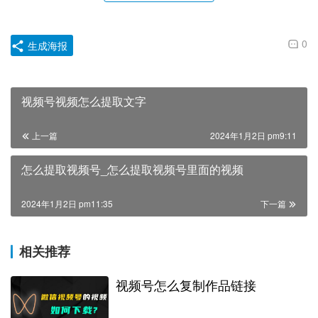
0
生成海报
视频号视频怎么提取文字
上一篇
2024年1月2日 pm9:11
怎么提取视频号_怎么提取视频号里面的视频
2024年1月2日 pm11:35
下一篇
相关推荐
视频号怎么复制作品链接