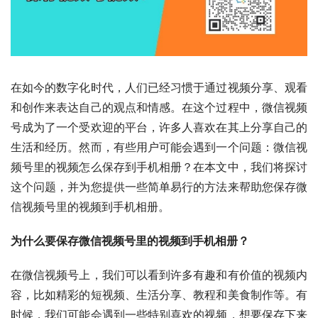
在如今的数字化时代，人们已经习惯于通过视频分享、观看
和创作来表达自己的观点和情感。在这个过程中，微信视频
号成为了一个受欢迎的平台，许多人喜欢在其上分享自己的
生活和经历。然而，有些用户可能会遇到一个问题：微信视
频号里的视频怎么保存到手机相册？在本文中，我们将探讨
这个问题，并为您提供一些简单易行的方法来帮助您保存微
信视频号里的视频到手机相册。
为什么要保存微信视频号里的视频到手机相册？
在微信视频号上，我们可以看到许多有趣和有价值的视频内
容，比如精彩的短视频、生活分享、教程和美食制作等。有
时候，我们可能会遇到一些特别喜欢的视频，想要保存下来