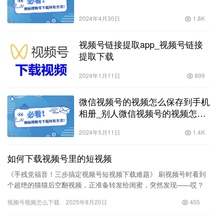
2024年4月30日
1.8K
视频号链接提取app_视频号链接
提取下载
2024年1月11日
899
微信视频号的视频怎么保存到手机
相册_别人微信视频号的视频怎么
保存到手机相册
2024年5月11日
1.4K
如何下载视频号里的短视频
《手残党福音！三步搞定视频号短视频下载难题》 刷视频号时看到
个超绝的猫猫后空翻视频，正准备转发给闺蜜，突然发现——哎？
这视频号怎么连个下载按钮都没有？别急，今天咱们就来唠唠如何
视频号视频怎么下载
2025年8月20日
405
下载…