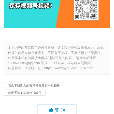
本文内容由互联网用户自发贡献，该文观点仅代表作者本人。本站
仅提供信息存储空间服务，不拥有所有权，不承担相关法律责任。
如发现本站有涉嫌抄袭侵权/违法违规的内容， 请发送邮件至
1803629686@qq.com 举报，一经查实，本站将立刻删除。
如若转载，请注明出处：https://www.jsyp8.com/3016.html
怎么下载别人的视频号视频到手机相册
苹果手机下载微信视频号
赞
(0)