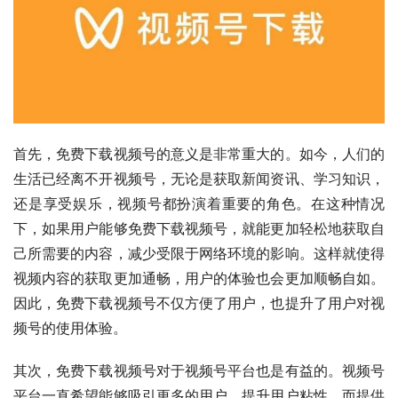
首先，免费下载视频号的意义是非常重大的。如今，人们的
生活已经离不开视频号，无论是获取新闻资讯、学习知识，
还是享受娱乐，视频号都扮演着重要的角色。在这种情况
下，如果用户能够免费下载视频号，就能更加轻松地获取自
己所需要的内容，减少受限于网络环境的影响。这样就使得
视频内容的获取更加通畅，用户的体验也会更加顺畅自如。
因此，免费下载视频号不仅方便了用户，也提升了用户对视
频号的使用体验。
其次，免费下载视频号对于视频号平台也是有益的。视频号
平台一直希望能够吸引更多的用户，提升用户粘性。而提供