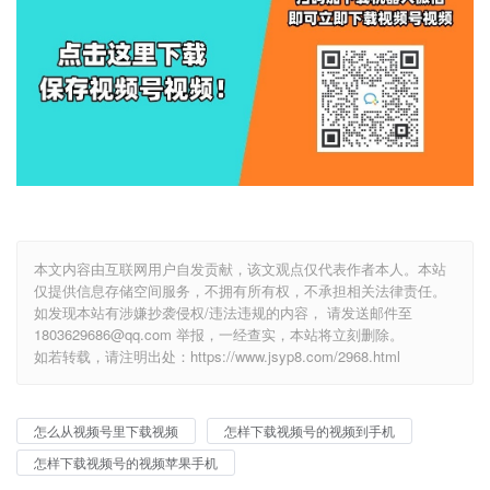
本文内容由互联网用户自发贡献，该文观点仅代表作者本人。本站
仅提供信息存储空间服务，不拥有所有权，不承担相关法律责任。
如发现本站有涉嫌抄袭侵权/违法违规的内容， 请发送邮件至
1803629686@qq.com 举报，一经查实，本站将立刻删除。
如若转载，请注明出处：https://www.jsyp8.com/2968.html
怎么从视频号里下载视频
怎样下载视频号的视频到手机
怎样下载视频号的视频苹果手机