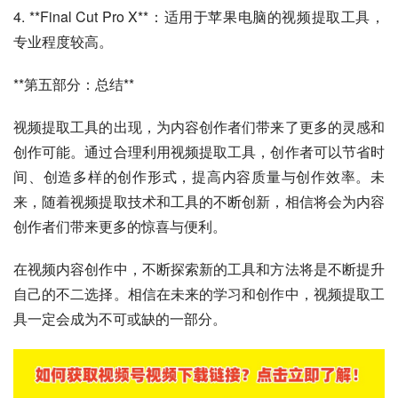
4. **Final Cut Pro X**：适用于苹果电脑的视频提取工具，
专业程度较高。
**第五部分：总结**
视频提取工具的出现，为内容创作者们带来了更多的灵感和
创作可能。通过合理利用视频提取工具，创作者可以节省时
间、创造多样的创作形式，提高内容质量与创作效率。未
来，随着视频提取技术和工具的不断创新，相信将会为内容
创作者们带来更多的惊喜与便利。
在视频内容创作中，不断探索新的工具和方法将是不断提升
自己的不二选择。相信在未来的学习和创作中，视频提取工
具一定会成为不可或缺的一部分。