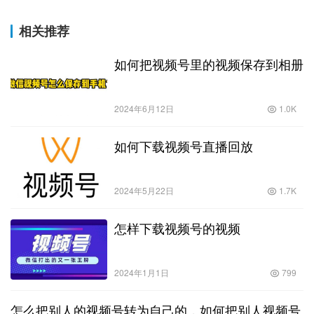
相关推荐
如何把视频号里的视频保存到相册
2024年6月12日
1.0K
如何下载视频号直播回放
2024年5月22日
1.7K
怎样下载视频号的视频
2024年1月1日
799
怎么把别人的视频号转为自己的，如何把别人视频号