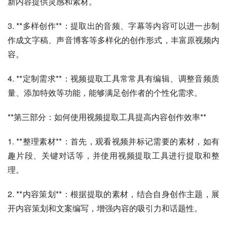
新内容提供灵感和素材。
3. **多样创作**：提取出的音频、字幕等内容可以进一步制
作成文字稿、声音博客等多样化的创作形式，丰富原视频内
容。
4. **定制需求**：视频提取工具常常具有编辑、调整音频质
量、添加特效等功能，能够满足创作者的个性化需求。
**第三部分：如何使用视频提取工具提高内容创作效率**
1. **整理素材**：首先，观看视频并标记需要的素材，如有
趣片段、关键对话等，并使用视频提取工具进行提取和整
理。
2. **内容策划**：根据提取的素材，结合自身创作主题，展
开内容策划和文案编写，增强内容的吸引力和话题性。