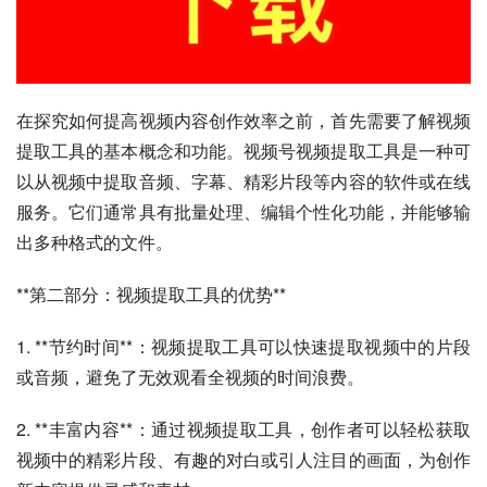
在探究如何提高视频内容创作效率之前，首先需要了解视频
提取工具的基本概念和功能。视频号视频提取工具是一种可
以从视频中提取音频、字幕、精彩片段等内容的软件或在线
服务。它们通常具有批量处理、编辑个性化功能，并能够输
出多种格式的文件。
**第二部分：视频提取工具的优势**
1. **节约时间**：视频提取工具可以快速提取视频中的片段
或音频，避免了无效观看全视频的时间浪费。
2. **丰富内容**：通过视频提取工具，创作者可以轻松获取
视频中的精彩片段、有趣的对白或引人注目的画面，为创作