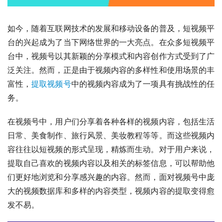
如今，随着互联网技术的发展和移动设备的普及，短视频平
台的兴起成为了当下网络世界的一大亮点。在众多短视频平
台中，视频号以其新颖的分享模式和内容创作方式受到了广
泛关注。然而，正是由于视频内容的多样性和使用场景的丰
富性，
提取视频号
中的视频内容成为了一项具有挑战性的任
务。
在视频号中，用户们分享着各种各样的视频内容，包括生活
日常、美食制作、旅行风景、美妆教程等等。而这些视频内
容往往以短视频的形式呈现，精炼而生动。对于用户来说，
提取自己喜欢的视频内容以及相关的标签信息，可以帮助他
们更好地浏览和分享感兴趣的内容。然而，面对视频号中庞
大的视频数据库和多样的内容类型，视频内容的提取变得愈
发不易。