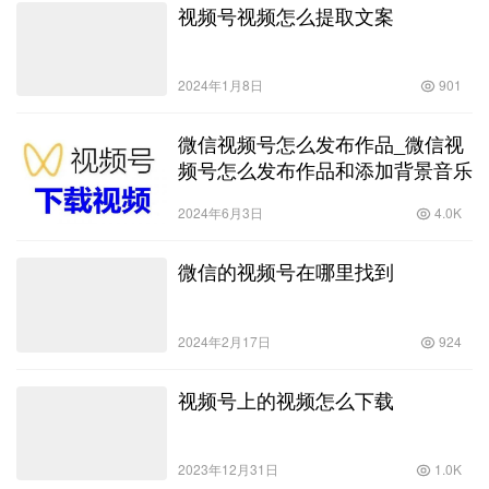
视频号视频怎么提取文案
2024年1月8日
901
微信视频号怎么发布作品_微信视
频号怎么发布作品和添加背景音乐
2024年6月3日
4.0K
微信的视频号在哪里找到
2024年2月17日
924
视频号上的视频怎么下载
2023年12月31日
1.0K