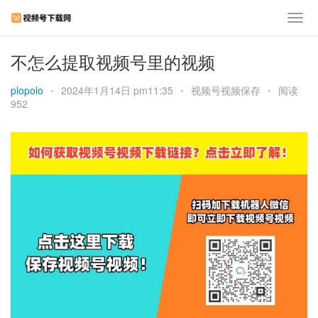
不怎么提取视频号里的视频
plopolo
•
2024年1月14日 pm11:35
•
视频号视频保存
•
阅读
952