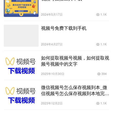
2024年5月17日
1.1K
视频号免费下载到手机
2024年4月27日
1.1K
如何提取视频号视频，如何提取视
频号视频中的文字
2025年10月30日
394
微信视频号怎么保存视频到本_微
信视频号怎么保存视频到本地完整
版
2023年12月2日
1.1K