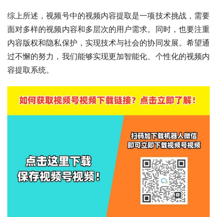
综上所述，视频号中的视频内容提取是一项技术挑战，需要
面对多样的视频内容和多层次的用户需求。同时，也要注重
内容版权和隐私保护，实现技术与社会的协同发展。希望通
过不懈的努力，我们能够实现更加智能化、个性化的视频内
容提取系统。