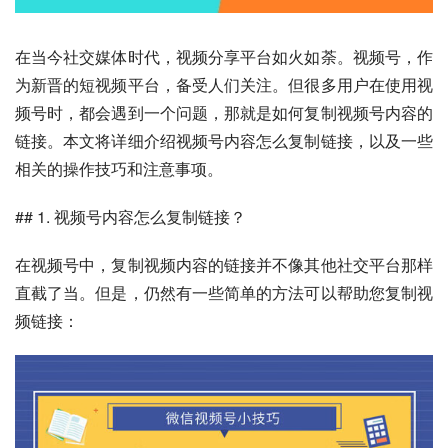
在当今社交媒体时代，视频分享平台如火如荼。视频号，作
为新晋的短视频平台，备受人们关注。但很多用户在使用视
频号时，都会遇到一个问题，那就是如何复制视频号内容的
链接。本文将详细介绍视频号内容怎么复制链接，以及一些
相关的操作技巧和注意事项。
## 1. 视频号内容怎么复制链接？
在视频号中，复制视频内容的链接并不像其他社交平台那样
直截了当。但是，仍然有一些简单的方法可以帮助您复制视
频链接：