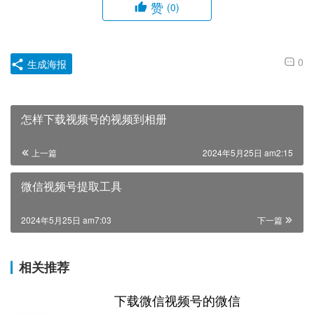
赞
(0)
0
生成海报
怎样下载视频号的视频到相册
上一篇
2024年5月25日 am2:15
微信视频号提取工具
2024年5月25日 am7:03
下一篇
相关推荐
下载微信视频号的微信