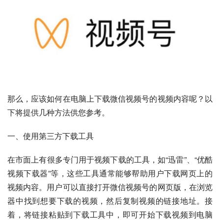
那么，应该如何在电脑上下载微信视频号的视频内容呢？以
下将提供几种方法供您参考。
一、使用第三方下载工具
在市面上有很多专门用于视频下载的工具，如“迅雷”、“优酷
视频下载器”等，这些工具通常能够帮助用户下载网页上的
视频内容。用户可以直接打开微信视频号的网页版，在浏览
器中找到想要下载的视频，然后复制视频的链接地址。接
着，将链接粘贴到下载工具中，即可开始下载视频到电脑