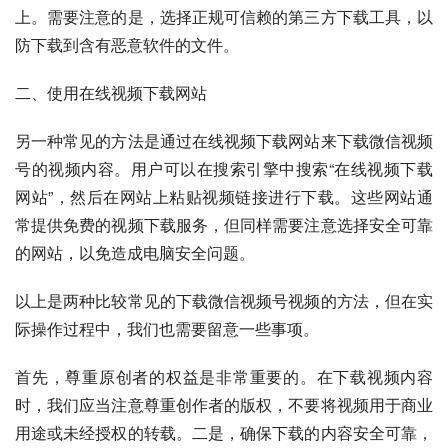
上。需要注意的是，选择正规可信赖的第三方下载工具，以
防下载到含有恶意软件的文件。
二、使用在线视频下载网站
另一种常见的方法是通过在线视频下载网站来下载微信视频
号的视频内容。用户可以在搜索引擎中搜索“在线视频下载
网站”，然后在网站上粘贴视频链接进行下载。这些网站通
常提供免费的视频下载服务，但同样需要注意选择安全可靠
的网站，以免造成电脑安全问题。
以上是两种比较常见的下载微信视频号视频的方法，但在实
际操作过程中，我们也需要留意一些事项。
首先，尊重原创者的权益是非常重要的。在下载视频内容
时，我们应当注意尊重创作者的版权，不要将视频用于商业
用途或未经授权的转载。二是，确保下载的内容安全可靠，