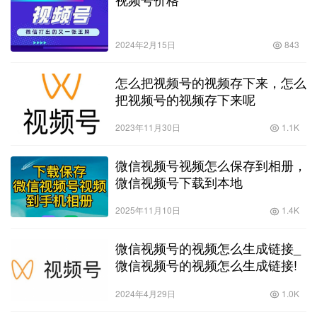
2024年2月15日
843
怎么把视频号的视频存下来，怎么
把视频号的视频存下来呢
2023年11月30日
1.1K
微信视频号视频怎么保存到相册，
微信视频号下载到本地
2025年11月10日
1.4K
微信视频号的视频怎么生成链接_
微信视频号的视频怎么生成链接!
2024年4月29日
1.0K