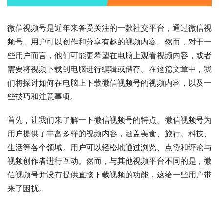
微信视频号是近年来备受关注的一款社交平台，通过微信视
频号，用户可以创作和分享有趣的视频内容。然而，对于一
些用户而言，他们可能更希望在电脑上观看视频内容，或者
需要将视频下载到电脑进行编辑或储存。在这篇文章中，我
们将探讨如何在电脑上下载微信视频号的视频内容，以及一
些技巧和注意事项。
首先，让我们来了解一下微信视频号的特点。微信视频号为
用户提供了丰富多样的视频内容，涵盖美食、旅行、科技、
生活等各个领域。用户可以轻松地通过浏览、点赞和评论与
视频创作者进行互动。然而，与其他视频平台不同的是，微
信视频号并没有提供直接下载视频的功能，这给一些用户带
来了困扰。