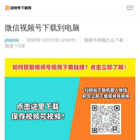
微信视频号下载到电脑
plopolo
•
2023年12月10日 pm6:51
•
视频号视频怎么下载
•
阅读 1128