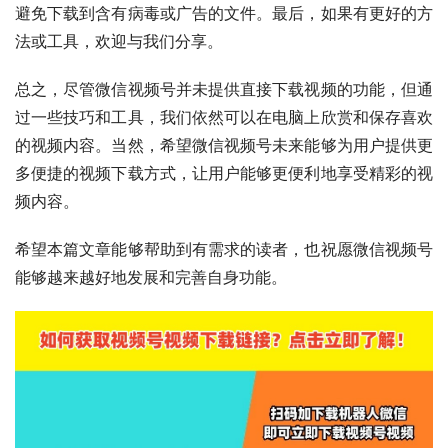
避免下载到含有病毒或广告的文件。最后，如果有更好的方
法或工具，欢迎与我们分享。
总之，尽管微信视频号并未提供直接下载视频的功能，但通
过一些技巧和工具，我们依然可以在电脑上欣赏和保存喜欢
的视频内容。当然，希望微信视频号未来能够为用户提供更
多便捷的视频下载方式，让用户能够更便利地享受精彩的视
频内容。
希望本篇文章能够帮助到有需求的读者，也祝愿微信视频号
能够越来越好地发展和完善自身功能。