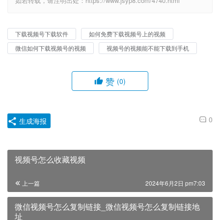
如若转载，请注明出处：https://www.jsyp8.com/4740.html
下载视频号下载软件
如何免费下载视频号上的视频
微信如何下载视频号的视频
视频号的视频能不能下载到手机
赞
(0)
0
生成海报
视频号怎么收藏视频
上一篇
2024年6月2日 pm7:03
微信视频号怎么复制链接_微信视频号怎么复制链接地
址