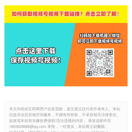
本文内容由互联网用户自发贡献，该文观点仅代表作者本人。本站
仅提供信息存储空间服务，不拥有所有权，不承担相关法律责任。
如发现本站有涉嫌抄袭侵权/违法违规的内容， 请发送邮件至
1803629686@qq.com 举报，一经查实，本站将立刻删除。