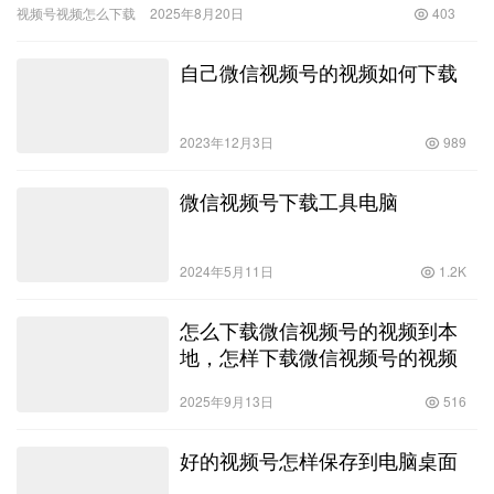
视频号视频怎么下载
2025年8月20日
403
下载…
自己微信视频号的视频如何下载
2023年12月3日
989
微信视频号下载工具电脑
2024年5月11日
1.2K
怎么下载微信视频号的视频到本
地，怎样下载微信视频号的视频
2025年9月13日
516
好的视频号怎样保存到电脑桌面