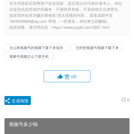
本文内容由互联网用户自发贡献，该文观点仅代表作者本人。本站
仅提供信息存储空间服务，不拥有所有权，不承担相关法律责任。
如发现本站有涉嫌抄袭侵权/违法违规的内容， 请发送邮件至
1803629686@qq.com 举报，一经查实，本站将立刻删除。
如若转载，请注明出处：https://www.jsyp8.com/3597.html
怎么将视频号的视频下载下来保存
怎样把视频号视频下载下来
视频号视频怎么下载手机
赞
(0)
0
生成海报
视频号多少钱