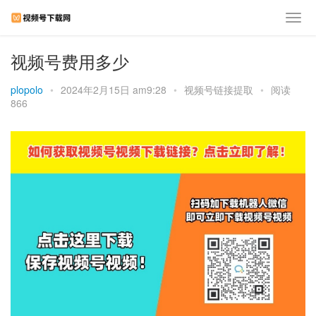
视频号费用多少
plopolo
•
2024年2月15日 am9:28
•
视频号链接提取
•
阅读
866