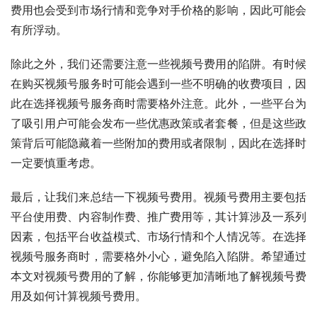
费用也会受到市场行情和竞争对手价格的影响，因此可能会
有所浮动。
除此之外，我们还需要注意一些视频号费用的陷阱。有时候
在购买视频号服务时可能会遇到一些不明确的收费项目，因
此在选择视频号服务商时需要格外注意。此外，一些平台为
了吸引用户可能会发布一些优惠政策或者套餐，但是这些政
策背后可能隐藏着一些附加的费用或者限制，因此在选择时
一定要慎重考虑。
最后，让我们来总结一下视频号费用。视频号费用主要包括
平台使用费、内容制作费、推广费用等，其计算涉及一系列
因素，包括平台收益模式、市场行情和个人情况等。在选择
视频号服务商时，需要格外小心，避免陷入陷阱。希望通过
本文对视频号费用的了解，你能够更加清晰地了解视频号费
用及如何计算视频号费用。