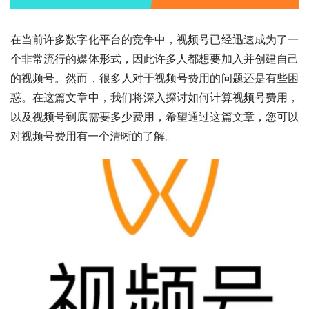
在当前许多数字化平台的竞争中，视频号已经迅速成为了一
个非常流行的媒体形式，因此许多人都想要加入并创建自己
的视频号。然而，很多人对于视频号费用的问题还是有些困
惑。在这篇文章中，我们将深入探讨如何计算视频号费用，
以及视频号到底需要多少费用，希望通过这篇文章，您可以
对视频号费用有一个清晰的了解。