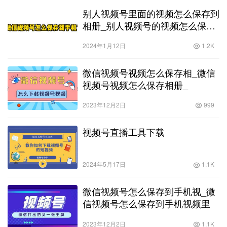
别人视频号里面的视频怎么保存到
相册_别人视频号的视频怎么保存
到手机相册
2024年1月12日
1.2K
微信视频号视频怎么保存相_微信
视频号视频怎么保存相册_
2023年12月2日
999
视频号直播工具下载
2024年5月17日
1.1K
微信视频号怎么保存到手机视_微
信视频号怎么保存到手机视频里
2023年12月2日
1.1K