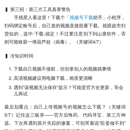
▍ 第三招：第三方工具真香警告
        手残星人看这里！下载个「
视频号下载
助手」小程序，
扫码绑定账号后，自己发的视频直接批量下载。就跟超市扫
货似的，选中-下载-搞定！不过要注意别下到山寨软件，否
则可能收获一堆葫芦娃（病毒）。（关键词4/7）
▍ 冷知识时间 
下载自己视频不侵权，但别拿别人的视频搞事情
高清视频建议用电脑下载，画质更清晰
遇到”该视频无法保存”提示？可能是官方在更新，等会
儿再试
最后划重点：自己上传视频号的视频怎么下载？（关键词
5/7）记住这三板斧——官方后悔药、代码寻宝、第三方神
器。下次再遇到原片失踪的惨案，可别哭着说”臣妾做不到”