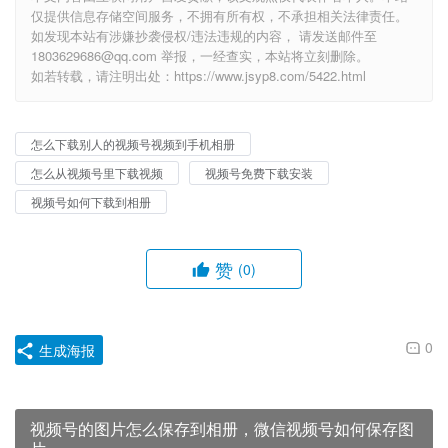
仅提供信息存储空间服务，不拥有所有权，不承担相关法律责任。
如发现本站有涉嫌抄袭侵权/违法违规的内容， 请发送邮件至
1803629686@qq.com 举报，一经查实，本站将立刻删除。
如若转载，请注明出处：https://www.jsyp8.com/5422.html
怎么下载别人的视频号视频到手机相册
怎么从视频号里下载视频
视频号免费下载安装
视频号如何下载到相册
赞
(0)
0
生成海报
视频号的图片怎么保存到相册，微信视频号如何保存图