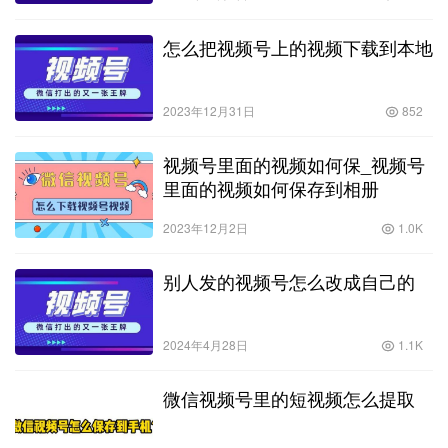
怎么把视频号上的视频下载到本地
2023年12月31日
852
视频号里面的视频如何保_视频号
里面的视频如何保存到相册
2023年12月2日
1.0K
别人发的视频号怎么改成自己的
2024年4月28日
1.1K
微信视频号里的短视频怎么提取