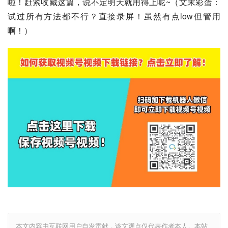
啦！赶紧收藏这篇，说不定明天就用得上呢~（文末彩蛋：
试过所有方法都不行？直接录屏！虽然有点low但管用
啊！）
本文内容由互联网用户自发贡献，该文观点仅代表作者本人。本站