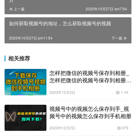
片
上一篇
2025年10月27日 am7:54
如何获取视频号的地址，怎么获取视频号的视频
2025年10月27日 pm11:54
下一篇
相关推荐
怎样把微信的视频号保存到相册_
怎样把微信的视频号保存到相册里
面
2023年12月2日
1.1K
视频号中的视频怎么保存到手_视
频号中的视频怎么保存到手机相册
2023年12月2日
979