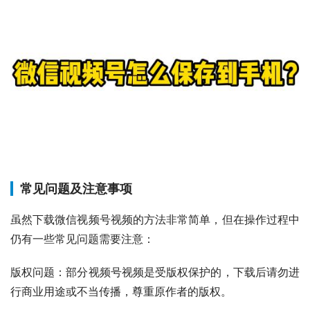
常见问题及注意事项
虽然下载微信视频号视频的方法非常简单，但在操作过程中
仍有一些常见问题需要注意：
版权问题：部分视频号视频是受版权保护的，下载后请勿进
行商业用途或不当传播，尊重原作者的版权。