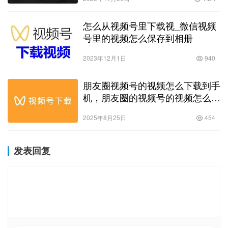
怎么从视频号里下载视_微信视频
号里的视频怎么保存到相册
2023年12月1日
940
朋友圈视频号的视频怎么下载到手
机，朋友圈的视频号的视频怎么下
载
2025年8月25日
454
发表回复