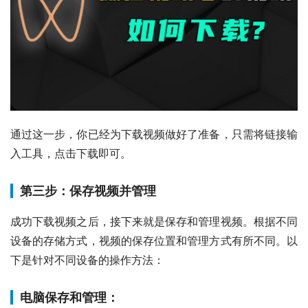
通过这一步，你已经为下载视频做好了准备，只需将链接输
入工具，点击下载即可。
第三步：保存视频并管理
成功下载视频之后，接下来就是保存和管理视频。根据不同
设备的存储方式，视频的保存位置和管理方式有所不同。以
下是针对不同设备的操作方法：
电脑保存和管理：