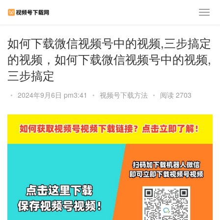
如何下载微信视频号中的视频,三步搞定
的视频，如何下载微信视频号中的视频,
三步搞定
•
2024年9月6日 pm3:41
•
视频号下载方法
•
阅读 2703