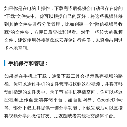
如果你是在电脑上操作，下载完毕后视频会自动保存在你的
“下载”文件夹中。你可以根据自己的喜好，将这些视频转移
到其他文件夹进行分类管理，比如创建一个“微信视频号收
藏”的文件夹，方便日后查找和观看。对于一些较大的视频
文件，建议使用外接硬盘或云存储进行备份，以避免占用过
多本地空间。
手机保存和管理：
如果是在手机上下载，通常下载工具会提示保存视频的路
径。你可以通过手机的文件管理器找到这些视频，并将其移
动到指定的文件夹中。为了节省手机存储空间，你可以将这
些视频上传至云端存储平台，如百度网盘、GoogleDrive
等。部分下载工具提供一键分享功能，下载完成后可以直接
将视频分享到微信好友、朋友圈或者其他社交媒体平台。