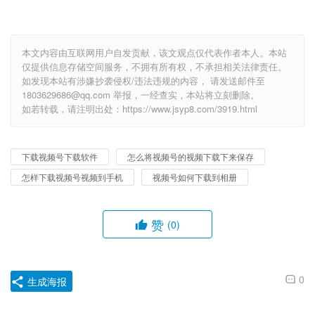
本文内容由互联网用户自发贡献，该文观点仅代表作者本人。本站
仅提供信息存储空间服务，不拥有所有权，不承担相关法律责任。
如发现本站有涉嫌抄袭侵权/违法违规的内容， 请发送邮件至
1803629686@qq.com 举报，一经查实，本站将立刻删除。
如若转载，请注明出处：https://www.jsyp8.com/3919.html
下载视频号下载软件
怎么将视频号的视频下载下来保存
怎样下载视频号视频到手机
视频号如何下载到相册
赞
(0)
0
生成海报