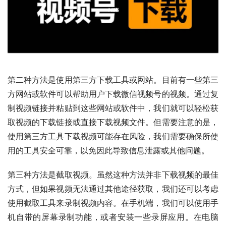
第二种方法是使用第三方下载工具或网站。目前有一些第三
方网站或软件可以帮助用户下载微信视频号的视频。通过复
制视频链接并粘贴到这些网站或软件中，我们就可以轻松获
取视频的下载链接或直接下载视频文件。但需要注意的是，
使用第三方工具下载视频可能存在风险，我们需要确保所使
用的工具安全可靠，以免因此导致信息泄露或其他问题。
第三种方法是截取视频。虽然这种方法并非下载视频的最佳
方式，但如果视频无法通过其他途径获取，我们还可以考虑
使用截取工具来录制视频内容。在手机端，我们可以使用手
机自带的屏幕录制功能，或者安装一些录屏应用。在电脑