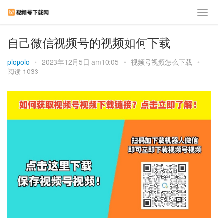
自己微信视频号的视频如何下载
plopolo
•
2023年12月5日 am10:05
•
视频号视频怎么下载
•
阅读 1033