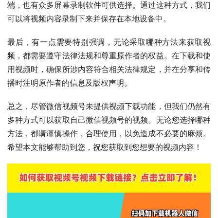
端，也有众多屏幕录制软件可供选择。通过这种方式，我们
可以将视频内容录制下来并保存在本地设备中。
最后，有一点需要特别强调，无论采取哪种方法来获取视
频，都需要遵守法律法规和尊重原作者的权益。在下载和使
用视频时，确保所涉内容符合相关法律规定，并在分享和传
播时注明原作者的信息及版权声明。
总之，尽管微信视频号未提供视频下载功能，但我们仍然有
多种方式可以获取自己微信视频号的视频。无论您选择哪种
方法，都请谨慎操作，合理使用，以免造成不必要的麻烦。
希望本文能够帮助到您，祝您获取到您想要的视频内容！