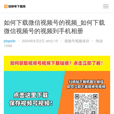
如何下载微信视频号的视频_如何下载
微信视频号的视频到手机相册
plopolo
•
2024年6月2日 am2:15
•
视频号视频保存
•
阅读
1094