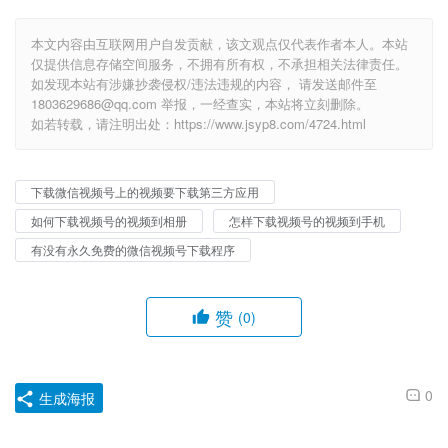
本文内容由互联网用户自发贡献，该文观点仅代表作者本人。本站
仅提供信息存储空间服务，不拥有所有权，不承担相关法律责任。
如发现本站有涉嫌抄袭侵权/违法违规的内容， 请发送邮件至
1803629686@qq.com 举报，一经查实，本站将立刻删除。
如若转载，请注明出处：https://www.jsyp8.com/4724.html
下载微信视频号上的视频要下载第三方应用
如何下载视频号的视频到相册
怎样下载视频号的视频到手机
有没有永久免费的微信视频号下载程序
赞
(0)
0
生成海报