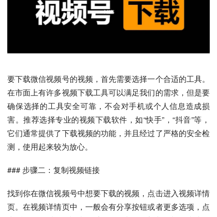
要下载微信视频号的视频，首先需要选择一个合适的工具。
在市面上有许多视频下载工具可以满足我们的需求，但是要
确保选择的工具安全可靠，不会对手机或个人信息造成损
害。推荐选择专业的视频下载软件，如“快手”，“抖音”等，
它们通常提供了下载视频的功能，并且经过了严格的安全检
测，使用起来较为放心。
### 步骤二：复制视频链接
找到你在微信视频号中想要下载的视频，点击进入视频详情
页。在视频详情页中，一般会有分享按钮或者更多选项，点