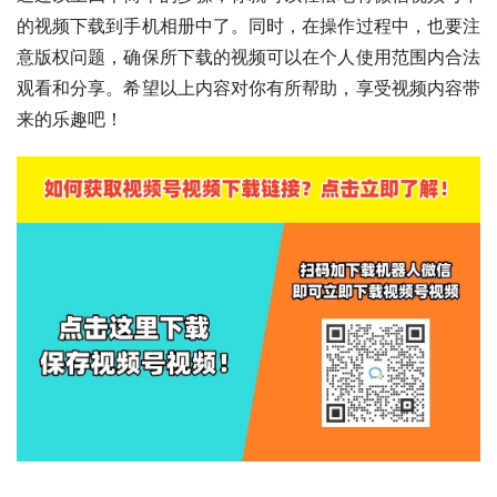
的视频下载到手机相册中了。同时，在操作过程中，也要注
意版权问题，确保所下载的视频可以在个人使用范围内合法
观看和分享。希望以上内容对你有所帮助，享受视频内容带
来的乐趣吧！