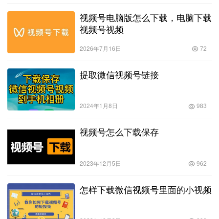
视频号电脑版怎么下载，电脑下载
视频号视频
2026年7月16日
72
提取微信视频号链接
2024年1月8日
983
视频号怎么下载保存
2023年12月5日
962
怎样下载微信视频号里面的小视频