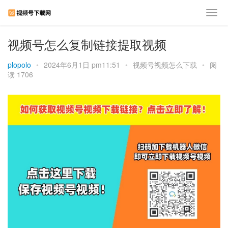
视频号怎么复制链接提取视频
plopolo
•
2024年6月1日 pm11:51
•
视频号视频怎么下载
•
阅
读 1706