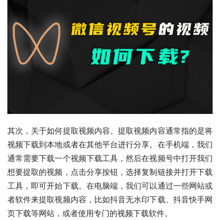
其次，关于如何提取视频内容。提取视频内容通常指的是将
视频下载到本地或者在其他平台进行分享。在手机端，我们
通常需要下载一个视频下载工具，然后在视频号中打开我们
想要提取的视频，点击分享按钮，选择复制链接并打开下载
工具，即可开始下载。在电脑端，我们可以通过一些网站或
者软件来提取视频内容，比如抖音无水印下载、抖音快手网
页下载等网站，或者使用专门的视频下载软件。