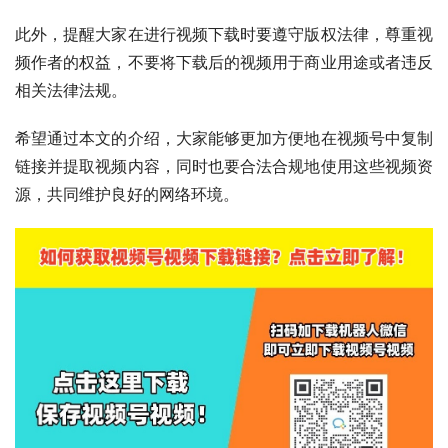
此外，提醒大家在进行视频下载时要遵守版权法律，尊重视
频作者的权益，不要将下载后的视频用于商业用途或者违反
相关法律法规。
希望通过本文的介绍，大家能够更加方便地在视频号中复制
链接并提取视频内容，同时也要合法合规地使用这些视频资
源，共同维护良好的网络环境。