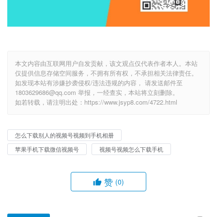
本文内容由互联网用户自发贡献，该文观点仅代表作者本人。本站
仅提供信息存储空间服务，不拥有所有权，不承担相关法律责任。
如发现本站有涉嫌抄袭侵权/违法违规的内容， 请发送邮件至
1803629686@qq.com 举报，一经查实，本站将立刻删除。
如若转载，请注明出处：https://www.jsyp8.com/4722.html
怎么下载别人的视频号视频到手机相册
苹果手机下载微信视频号
视频号视频怎么下载手机
赞
(0)