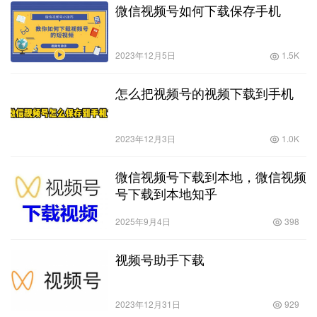
微信视频号如何下载保存手机
2023年12月5日
1.5K
怎么把视频号的视频下载到手机
2023年12月3日
1.0K
微信视频号下载到本地，微信视频
号下载到本地知乎
2025年9月4日
398
视频号助手下载
2023年12月31日
929