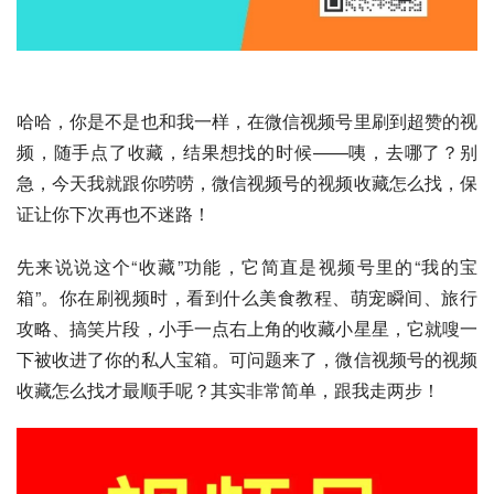
哈哈，你是不是也和我一样，在微信视频号里刷到超赞的视
频，随手点了收藏，结果想找的时候——咦，去哪了？别
急，今天我就跟你唠唠，微信视频号的视频收藏怎么找，保
证让你下次再也不迷路！
先来说说这个“收藏”功能，它简直是视频号里的“我的宝
箱”。你在刷视频时，看到什么美食教程、萌宠瞬间、旅行
攻略、搞笑片段，小手一点右上角的收藏小星星，它就嗖一
下被收进了你的私人宝箱。可问题来了，微信视频号的视频
收藏怎么找才最顺手呢？其实非常简单，跟我走两步！