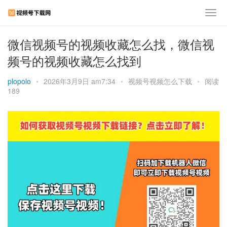
微信视频号的视频收藏怎么找，微信视
频号的视频收藏怎么找到
plopolo
•
2026年3月9日 am7:34
•
视频号视频怎么下载
•
阅读
189