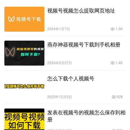
视频号视频怎么提取网页地址
2024年1月7日
1.3K
燕存神器视频号下载到手机相册
2024年2月27日
1.4K
怎么下载个人视频号
2023年12月3日
928
发表在视频号的视频怎么保存到相
册