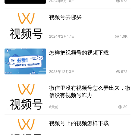
2024年5月10日
973
视频号去哪买
2024年2月17日
1.0K
怎样把视频号的视频下载
2023年12月3日
972
微信里没有视频号怎么弄出来，微
信没有视频号咋办
6天前
39
视频号上的视频怎样下载