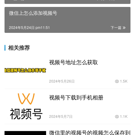
微信上怎么添加视频号
2024年5月24日 pm11:51
下一篇
相关推荐
视频号地址怎么获取
2024年5月26日
1.5K
视频号下载到手机相册
2024年5月7日
1.1K
微信里的视频号的视频怎么保存到