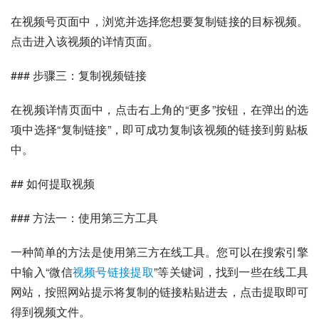
在视频号页面中，浏览并选择您想要复制链接的目标视频。
点击进入该视频的详情页面。
### 步骤三：复制视频链接
在视频详情页面中，点击右上角的“更多”按钮，在弹出的选
项中选择“复制链接”，即可成功复制该视频的链接到剪贴板
中。
## 如何提取视频
### 方法一：使用第三方工具
一种简单的方法是使用第三方在线工具。您可以在搜索引擎
中输入“微信
视频号链接提取
”等关键词，找到一些在线工具
网站，按照网站提示将复制的链接粘贴进去，点击提取即可
得到视频文件。