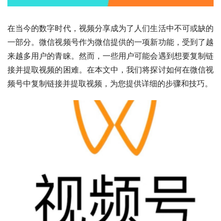
在当今的数字时代，视频分享成为了人们生活中不可或缺的
一部分。微信视频号作为微信提供的一项新功能，受到了越
来越多用户的青睐。然而，一些用户可能会遇到想要复制链
接并提取视频的困难。在本文中，我们将探讨如何在微信视
频号中复制链接并提取视频，为您提供详细的步骤和技巧。