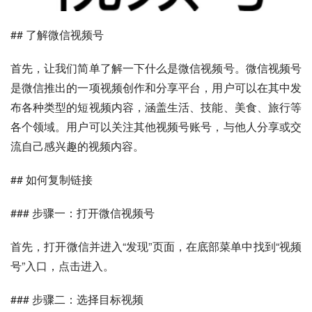
## 了解微信视频号
首先，让我们简单了解一下什么是微信视频号。微信视频号
是微信推出的一项视频创作和分享平台，用户可以在其中发
布各种类型的短视频内容，涵盖生活、技能、美食、旅行等
各个领域。用户可以关注其他视频号账号，与他人分享或交
流自己感兴趣的视频内容。
## 如何复制链接
### 步骤一：打开微信视频号
首先，打开微信并进入“发现”页面，在底部菜单中找到“视频
号”入口，点击进入。
### 步骤二：选择目标视频