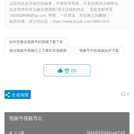
仅提供信息存储空间服务，不拥有所有权，不承担相关法律责任。
如发现本站有涉嫌抄袭侵权/违法违规的内容， 请发送邮件至
1803629686@qq.com 举报，一经查实，本站将立刻删除。
如若转载，请注明出处：https://www.jsyp8.com/4560.html
如何把微信视频号的视频下载下来
微信视频号视频怎么下载到本地相册
视频号中的视频如何下载
赞
(0)
0
生成海报
视频号视频导出
上一篇
2024年5月24日 pm7:03