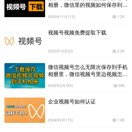
相册，微信里的视频如何保存到相
册里
2025年11月11日
1.2K
视频号视频免费提取下载
2023年12月3日
2.3K
微信视频号怎么无限次保存到手机
相册里，微信视频号里边视频怎么
保存
2026年2月16日
280
企业视频号如何认证
2024年2月17日
1.0K