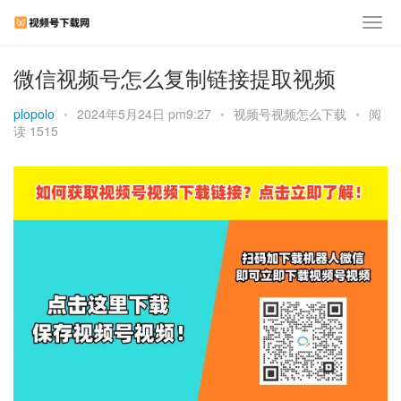
微信视频号怎么复制链接提取视频
plopolo
•
2024年5月24日 pm9:27
•
视频号视频怎么下载
•
阅
读 1515