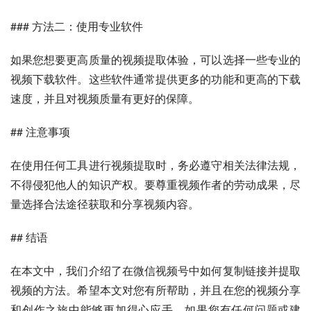
### 方法二：使用专业软件
如果您想要更高质量的视频提取体验，可以选择一些专业的
视频下载软件。这些软件通常提供更多的功能和更高的下载
速度，并且对视频质量有更好的保障。
## 注意事项
在使用任何工具进行视频提取时，务必遵守相关法律法规，
不得侵犯他人的知识产权。要尊重视频作者的劳动成果，尽
量选择合法途径获取和分享视频内容。
## 结语
在本文中，我们介绍了在微信视频号中如何复制链接并提取
视频的方法。希望本文对您有所帮助，并且在您的视频分享
和创作之旅中能够更加得心应手。如果您有任何问题或建