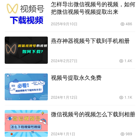
怎样导出微信视频号的视频，如何
把微信视频号视频提取出来
2025年9月10日
486
燕存神器视频号下载到手机相册
2024年2月27日
1.4K
视频号提取永久免费
2024年1月12日
1.1K
微信视频号的视频怎么下载到相册
2024年1月1日
989