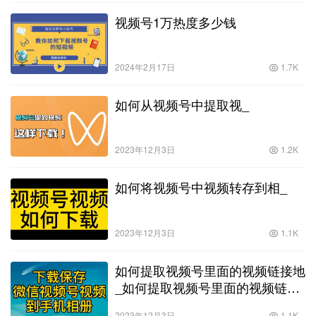
进入该网址。4. 在进入的网页中，会发现视频已经加载
视频号1万热度多少钱
完毕，可以选择下载视频或者直接保存视频。需要注意
的是，在使用第三方视频下载工具时，一定要选择正规
可靠的工具，以免造成不必要的损失。方法二：通过屏
幕录制进行下载如果使用第三方工具下载不太方便，还
2024年2月17日
1.7K
可以选择屏幕录制方法完成视频下载。1. 打开微信，找
到想要下载的视频。2. 打开手机上的屏幕录制软件，如
如何从视频号中提取视_
iOS系统中的“控制中心”中的录屏功能，或者Android系
统中的“录屏”应用。3. 开始录制屏幕，并在微信中播放
要下载的视频内容。4. 录制完成后，保存视频并进行剪
辑，即可将视频保存到手机本地。这两种方法各有优缺
2023年12月3日
1.2K
点，使用第三方工具能快速下载视频，但有一定的风
险；而屏幕录制则相对麻烦一些，但也是一个较为稳妥
如何将视频号中视频转存到相_
的下载方式。总结起来，虽然微信视频号暂时未提供视
频下载功能，但我们仍然可以通过以上方法来实现视频
的下载。在使用这些方法的过程中，一定要注意版权问
题，尊重原作者的劳动成果，合理使用视频内容。希望
2023年12月3日
1.1K
上述方法能对大家有所帮助，希望大家都能在微信视频
号上找到自己喜欢的视频并进行收藏。
如何提取视频号里面的视频链接地
_如何提取视频号里面的视频链接
地址呢
2023年12月3日
1.1K