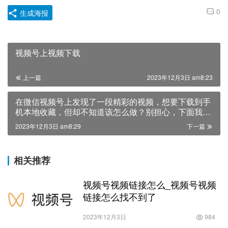
0
生成海报
视频号上视频下载
上一篇
2023年12月3日 am8:23
在微信视频号上发现了一段精彩的视频，想要下载到手
机本地收藏，但却不知道该怎么做？别担心，下面我们
就来一起探讨一下，在自己微信视频号上的视频如何下
2023年12月3日 am8:29
下一篇
载。首先，目前微信视频号暂不提供视频下载功能，但
我们可以通过一些辅助工具或方法来实现视频的下载。
接下来将介绍两种常见的下载方法。方法一：使用第三
相关推荐
方视频下载工具1. 打开微信，找到想要下载的视频，在
视频右上角的菜单中选择“复制链接”。2. 打开手机上的
浏览器，粘贴刚才复制的链接，并进入该网址。3. 在浏
视频号视频链接怎么_视频号视频
览器网址栏的链接中，找到“https://v.douyin.com/”或
链接怎么找不到了
“https://h5.weishi.qq.com/”等相关网址，并将其中的
“v.douyin.com”或“h5.weishi.qq.com”替换为
2023年12月3日
984
“www.iesdouyin.com”或“kuaishou.com”。然后按回车