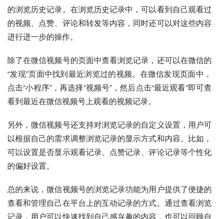
的浏览历史记录。在浏览历史记录中，可以看到自己观看过
的视频、点赞、评论和转发等内容，同时还可以对这些内容
进行进一步的操作。
除了在微信视频号的页面中查看浏览记录，还可以在微信的
“发现”页面中找到最近浏览过的视频。在微信发现页面中，
点击“小程序”，再选择“视频号”，然后点击“最近观看”即可查
看到最近在微信视频号上观看的视频记录。
另外，微信视频号还支持对浏览记录的自定义设置，用户可
以根据自己的需求调整浏览记录的显示方式和内容。比如，
可以设置是否显示观看记录、点赞记录、评论记录等个性化
的偏好设置。
总的来说，微信视频号的浏览记录功能为用户提供了便捷的
查看和管理自己在平台上的互动记录的方式。通过查看浏览
记录，用户可以快速找到自己感兴趣的内容，也可以回顾自