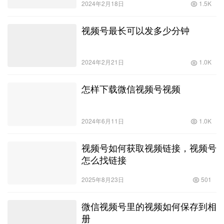
2024年2月18日
1.5K
视频号最长可以发多少分钟
2024年2月21日
1.0K
怎样下载微信视频号视频
2024年6月11日
1.0K
视频号如何获取视频链接，视频号
怎么找链接
2025年8月23日
501
微信视频号里的视频如何保存到相
册