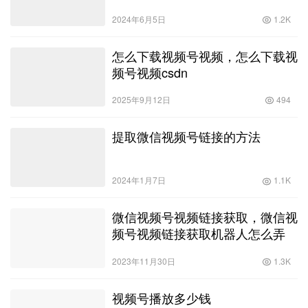
2024年6月5日
1.2K
怎么下载视频号视频，怎么下载视
频号视频csdn
2025年9月12日
494
提取微信视频号链接的方法
2024年1月7日
1.1K
微信视频号视频链接获取，微信视
频号视频链接获取机器人怎么弄
2023年11月30日
1.3K
视频号播放多少钱