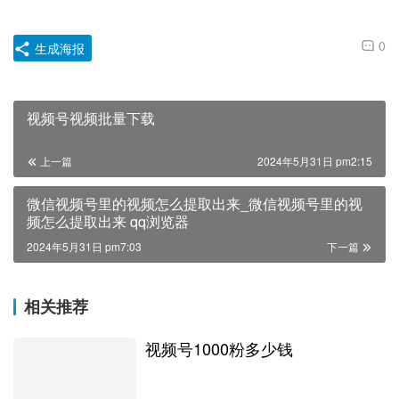
0
生成海报
视频号视频批量下载
上一篇
2024年5月31日 pm2:15
微信视频号里的视频怎么提取出来_微信视频号里的视
频怎么提取出来 qq浏览器
2024年5月31日 pm7:03
下一篇
相关推荐
视频号1000粉多少钱