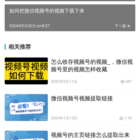
如何把微信视频号的视频下载下来
2024年5月20日 pm9:27
下一篇
相关推荐
怎么收存视频号的视频_，微信视
频号里的视频怎样收藏
2025年9月11日
487
微信视频号视频提取链接
2024年1月13日
1.1K
视频号的主页链接怎么提取出来