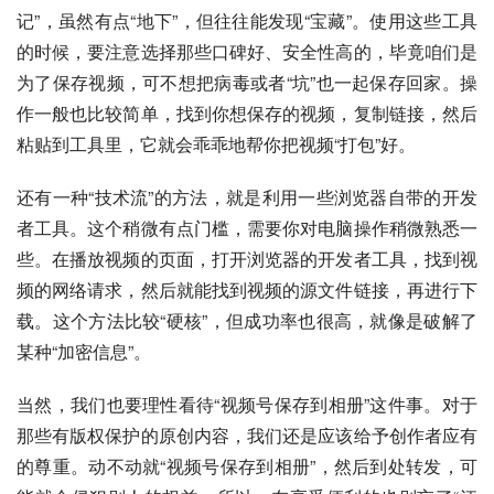
记”，虽然有点“地下”，但往往能发现“宝藏”。使用这些工具
的时候，要注意选择那些口碑好、安全性高的，毕竟咱们是
为了保存视频，可不想把病毒或者“坑”也一起保存回家。操
作一般也比较简单，找到你想保存的视频，复制链接，然后
粘贴到工具里，它就会乖乖地帮你把视频“打包”好。
还有一种“技术流”的方法，就是利用一些浏览器自带的开发
者工具。这个稍微有点门槛，需要你对电脑操作稍微熟悉一
些。在播放视频的页面，打开浏览器的开发者工具，找到视
频的网络请求，然后就能找到视频的源文件链接，再进行下
载。这个方法比较“硬核”，但成功率也很高，就像是破解了
某种“加密信息”。
当然，我们也要理性看待“视频号保存到相册”这件事。对于
那些有版权保护的原创内容，我们还是应该给予创作者应有
的尊重。动不动就“视频号保存到相册”，然后到处转发，可