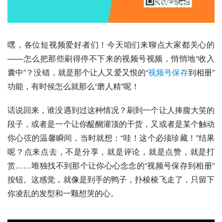
嘿，各位短视频爱好者们！今天咱们来聊点大家都关心的
——怎么把那些刷得停不下来的视频号视频，悄悄地“收入
囊中”？没错，就是那个让人又爱又恨的“
视频号保存
到相册”
功能，有时候怎么就那么“磨人精”呢！
话说回来，谁没遇到过这种情况？刷到一个让人捧腹大笑的
段子，或者是一个让你醍醐灌顶的干货，又或者是某个触动
你心弦的温馨瞬间，当时就想：“哇！这个必须珍藏！”结果
呢？点来点去，不是分享，就是评论，就是点赞，就是打
赏……唯独找不到那个让你心心念念的“视频号保存到相册”
按钮。这感觉，就像是到手的鸭子，扑棱棱飞走了，只留下
你凌乱的发型和一颗想哭的心。