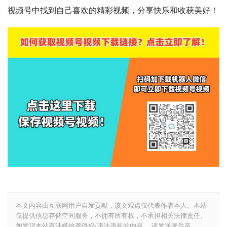
视频号中找到自己喜欢的精彩视频，分享快乐和收获美好！
本文内容由互联网用户自发贡献，该文观点仅代表作者本人。本站
仅提供信息存储空间服务，不拥有所有权，不承担相关法律责任。
如发现本站有涉嫌抄袭侵权/违法违规的内容， 请发送邮件至