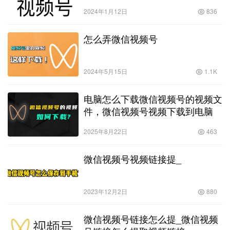
2024年1月12日
836
怎么弄微信视频号
2024年5月15日
1.1K
电脑怎么下载微信视频号的视频文
件，微信视频号视频下载到电脑
2025年8月22日
463
微信视频号视频链接提_
2023年12月2日
880
微信视频号链接怎么提_微信视频