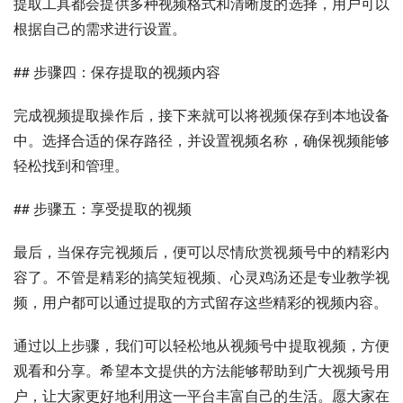
提取工具都会提供多种视频格式和清晰度的选择，用户可以
根据自己的需求进行设置。
## 步骤四：保存提取的视频内容
完成视频提取操作后，接下来就可以将视频保存到本地设备
中。选择合适的保存路径，并设置视频名称，确保视频能够
轻松找到和管理。
## 步骤五：享受提取的视频
最后，当保存完视频后，便可以尽情欣赏视频号中的精彩内
容了。不管是精彩的搞笑短视频、心灵鸡汤还是专业教学视
频，用户都可以通过提取的方式留存这些精彩的视频内容。
通过以上步骤，我们可以轻松地从视频号中提取视频，方便
观看和分享。希望本文提供的方法能够帮助到广大视频号用
户，让大家更好地利用这一平台丰富自己的生活。愿大家在