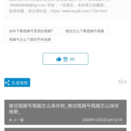
1803629686@qq.com 举报，一经查实，本站将立刻删除。
如若转载，请注明出处：https://www.jsyp8.com/1734.html
如何下载视频号里面的视频?
微信怎么下载视频号视频
视频号怎么下载到手机相册
赞
(0)
0
生成海报
微信视频号视频怎么保存相_微信视频号视频怎么保存
相册_
上一篇
2023年12月2日 pm12:19