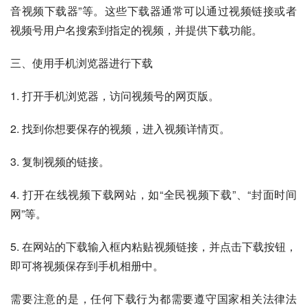
音视频下载器”等。这些下载器通常可以通过视频链接或者
视频号用户名搜索到指定的视频，并提供下载功能。
三、使用手机浏览器进行下载
1. 打开手机浏览器，访问视频号的网页版。
2. 找到你想要保存的视频，进入视频详情页。
3. 复制视频的链接。
4. 打开在线视频下载网站，如“全民视频下载”、“封面时间
网”等。
5. 在网站的下载输入框内粘贴视频链接，并点击下载按钮，
即可将视频保存到手机相册中。
需要注意的是，任何下载行为都需要遵守国家相关法律法