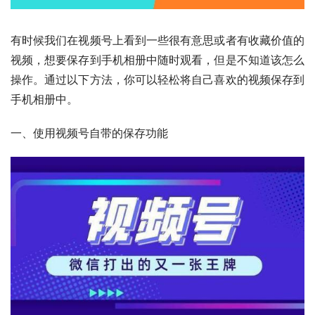
有时候我们在视频号上看到一些很有意思或者有收藏价值的
视频，想要保存到手机相册中随时观看，但是不知道该怎么
操作。通过以下方法，你可以轻松将自己喜欢的视频保存到
手机相册中。
一、使用视频号自带的保存功能