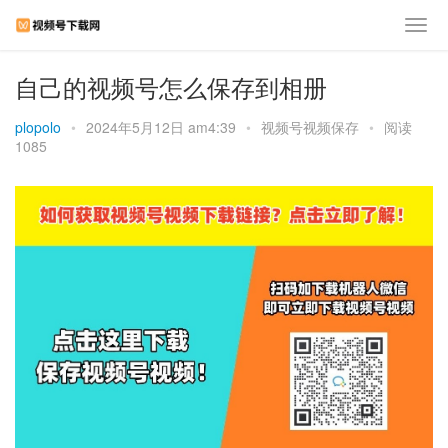
自己的视频号怎么保存到相册
plopolo
•
2024年5月12日 am4:39
•
视频号视频保存
•
阅读
1085