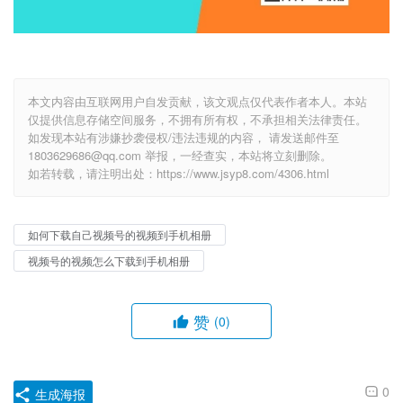
本文内容由互联网用户自发贡献，该文观点仅代表作者本人。本站
仅提供信息存储空间服务，不拥有所有权，不承担相关法律责任。
如发现本站有涉嫌抄袭侵权/违法违规的内容， 请发送邮件至
1803629686@qq.com 举报，一经查实，本站将立刻删除。
如若转载，请注明出处：https://www.jsyp8.com/4306.html
如何下载自己视频号的视频到手机相册
视频号的视频怎么下载到手机相册
赞
(0)
0
生成海报