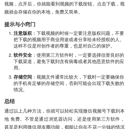
视频，点开后，你就能看到视频的下载按钮。点击下载，视
频就会存储在你的本地，免费又简单。
提示与小窍门
注意版权
：下载视频的时候一定要注意版权问题，不要
把下载的视频用于商业用途或者分享给未经授权的人。
这样不仅是对创作者的尊重，也是对自己的保护。
软件安全
：使用第三方软件时，一定要选择信誉良好的
下载渠道，避免下载到含有病毒或者其他恶意软件的应
用。
存储空间
：视频文件通常比较大，下载时一定要确保你
的手机有足够的存储空间，否则可能会出现下载失败的
情况。
总结
通过以上几种方法，你就可以轻松实现微信视频号下载到本
地 免费。不管是通过浏览器访问，还是使用第三方软件，
甚至是利用微信朋友圈功能，都能让你在不花一分钱的情况