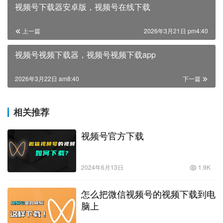
视频号下载器安卓版，视频号在线下载
上一篇
2026年3月21日 pm4:40
视频号视频下载器，视频号视频下载app
2026年3月22日 am8:40
下一篇
相关推荐
视频号官方下载
2024年6月13日
1.9K
怎么把微信视频号的视频下载到电
脑上