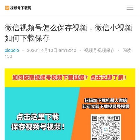
微信视频号怎么保存视频，微信小视频
如何下载保存
plopolo
•
2026年4月10日 am12:40
•
视频号视频保存
•
阅读
150