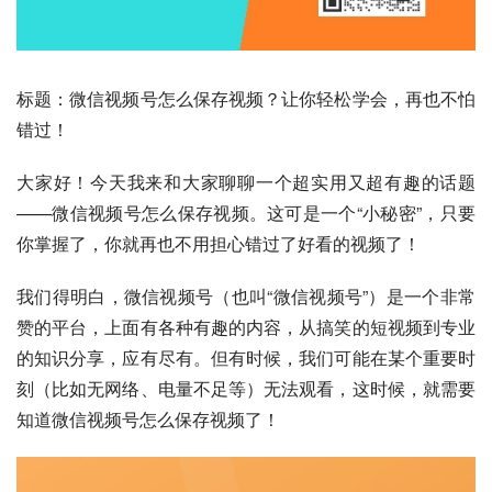
标题：微信视频号怎么保存视频？让你轻松学会，再也不怕
错过！
大家好！今天我来和大家聊聊一个超实用又超有趣的话题
——微信视频号怎么保存视频。这可是一个“小秘密”，只要
你掌握了，你就再也不用担心错过了好看的视频了！
我们得明白，微信视频号（也叫“微信视频号”）是一个非常
赞的平台，上面有各种有趣的内容，从搞笑的短视频到专业
的知识分享，应有尽有。但有时候，我们可能在某个重要时
刻（比如无网络、电量不足等）无法观看，这时候，就需要
知道微信视频号怎么保存视频了！