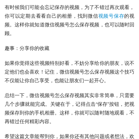
有时候我们可能会忘记保存的视频，为了不错过再次观看，
你可以定期去看看自己的相册，找到微信
视频号保存
的视
频。这样你就知道微信视频号怎么保存视频，也可以随时回
顾。
趣事：分享你的收藏
如果你觉得这些视频特别好看，不妨分享给你的朋友，说不
定他们也会喜欢！记住，微信视频号怎么保存视频这个技巧
不仅能让你自己享受，也能让朋友们一起开心。
总结一下，微信视频号怎么保存视频其实非常简单，只需要
几个步骤就能完成。关键在于，记得点击“保存”按钮，把视
频保存到你的手机相册。这样，你就可以随时随地观看，不
再错过任何精彩内容。
希望这篇文章能帮到你，如果你还有其他问题或者想法，欢