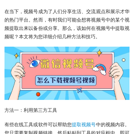
在当下，视频号成为了人们分享生活、交流观点和展示才华
的热门平台。然而，有时我们可能会想将视频号中的某个视
频提取出来以备份或分享。那么，该如何在视频号中提取视
频呢？本文将为您详细介绍几种方法和技巧。
方法一：利用第三方工具
有些在线工具或软件可以帮助您
提取视频号
中的视频内容。
您只需要复制视频链接，然后粘贴到工具的对应框中，即可