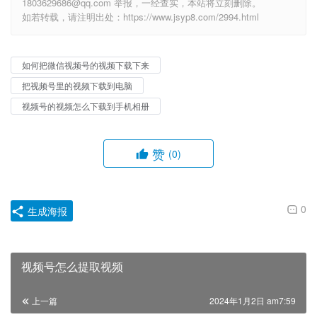
1803629686@qq.com 举报，一经查实，本站将立刻删除。
如若转载，请注明出处：https://www.jsyp8.com/2994.html
如何把微信视频号的视频下载下来
把视频号里的视频下载到电脑
视频号的视频怎么下载到手机相册
赞
(0)
0
生成海报
视频号怎么提取视频
上一篇
2024年1月2日 am7:59