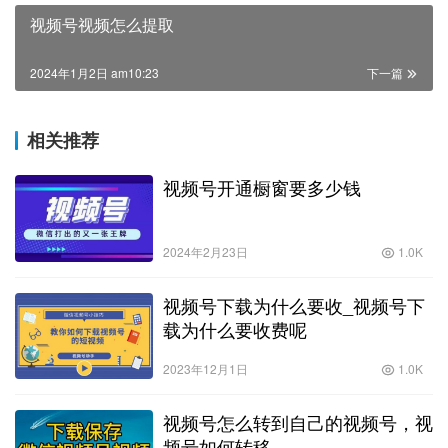
视频号视频怎么提取
2024年1月2日 am10:23
下一篇
相关推荐
视频号开通橱窗要多少钱
2024年2月23日
1.0K
视频号下载为什么要收_视频号下
载为什么要收费呢
2023年12月1日
1.0K
视频号怎么转到自己的视频号，视
频号如何转移