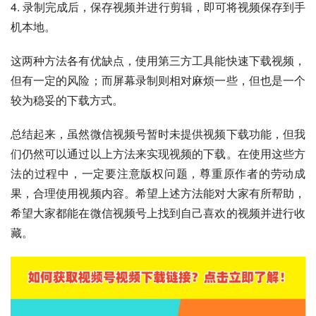
4. 录制完成后，保存视频并进行剪辑，即可将视频保存到手
机本地。
这两种方法各有优缺点，使用第三方工具能快速下载视频，
但有一定的风险；而屏幕录制则相对麻烦一些，但也是一个
较为稳妥的下载方式。
总结起来，虽然微信视频号暂时未提供视频下载功能，但我
们仍然可以通过以上方法来实现视频的下载。在使用这些方
法的过程中，一定要注意版权问题，尊重原作者的劳动成
果，合理使用视频内容。希望上述方法能对大家有所帮助，
希望大家都能在微信视频号上找到自己喜欢的视频并进行收
藏。