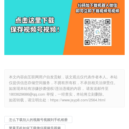
本文内容由互联网用户自发贡献，该文观点仅代表作者本人。本站
仅提供信息存储空间服务，不拥有所有权，不承担相关法律责任。
如发现本站有涉嫌抄袭侵权/违法违规的内容， 请发送邮件至
1803629686@qq.com 举报，一经查实，本站将立刻删除。
如若转载，请注明出处：https://www.jsyp8.com/2564.html
怎么下载别人的视频号视频到手机相册
苹果手机如何下载微信视频号视频