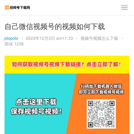
自己微信视频号的视频如何下载
plopolo
•
2023年12月3日 am11:33
•
视频号视频怎么下载
•
阅读 1238