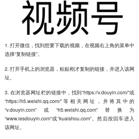
1. 打开微信，找到想要下载的视频，在视频右上角的菜单中
选择“复制链接”。
2. 打开手机上的浏览器，粘贴刚才复制的链接，并进入该网
址。
3. 在浏览器网址栏的链接中，找到“https://v.douyin.com/”或
“https://h5.weishi.qq.com/”等相关网址，并将其中的
“v.douyin.com”或“h5.weishi.qq.com”替换为
“www.iesdouyin.com”或“kuaishou.com”。然后按回车进入
该网址。