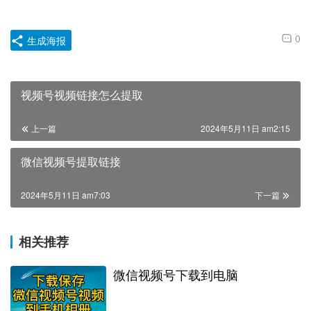
0
生成海报
视频号视频链接怎么提取
上一篇
2024年5月11日 am2:15
微信视频号提取链接
2024年5月11日 am7:03
下一篇
相关推荐
微信视频号下载到电脑