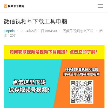
微信视频号下载工具电脑
plopolo
•
2024年5月11日 am4:39
•
视频号视频怎么下载
•
阅
读 1207