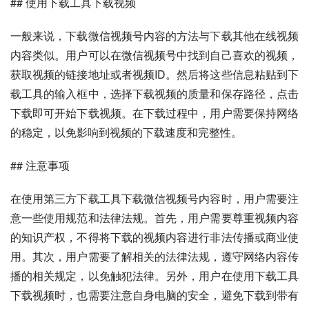
## 使用下载工具下载视频
一般来说，下载微信视频号内容的方法与下载其他在线视频
内容类似。用户可以在微信视频号中找到自己喜欢的视频，
获取视频的链接地址或者视频ID。然后将这些信息粘贴到下
载工具的输入框中，选择下载视频的质量和保存路径，点击
下载即可开始下载视频。在下载过程中，用户需要保持网络
的稳定，以免影响到视频的下载速度和完整性。
## 注意事项
在使用第三方下载工具下载微信视频号内容时，用户需要注
意一些使用规范和法律法规。首先，用户需要尊重视频内容
的知识产权，不得将下载的视频内容进行非法传播或商业使
用。其次，用户需要了解相关的法律法规，遵守网络内容传
播的相关规定，以免触犯法律。另外，用户在使用下载工具
下载视频时，也需要注意自身电脑的安全，避免下载到带有