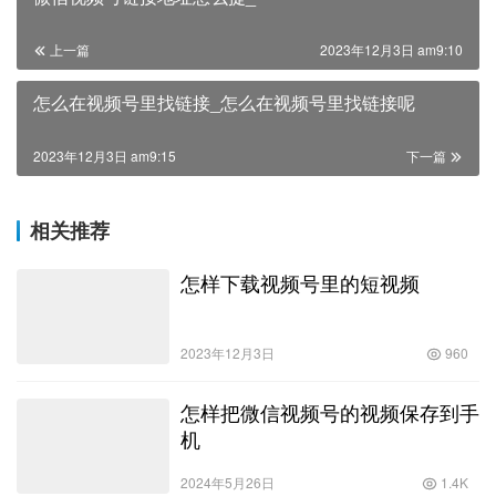
上一篇
2023年12月3日 am9:10
怎么在视频号里找链接_怎么在视频号里找链接呢
2023年12月3日 am9:15
下一篇
相关推荐
怎样下载视频号里的短视频
2023年12月3日
960
怎样把微信视频号的视频保存到手
机
2024年5月26日
1.4K