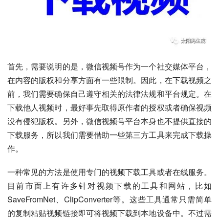
首先，需要说明的是，微信视频号作为一个社交媒体平台，
在内容的版权和分享方面有一些限制。因此，在下载视频之
前，我们需要确保自己遵守相关的法律法规和平台规定。在
下载他人视频时，最好事先取得原作者的授权或者确保视频
没有侵犯版权。另外，微信视频号平台本身也不提供直接的
下载服务，所以我们需要借助一些第三方工具来完成下载操
作。
一种常见的方法是使用专门的视频下载工具或者在线服务。
目前市面上有许多针对视频下载的工具和网站，比如
SaveFromNet、ClipConverter等。这些工具通常只需简单
的复制粘贴视频链接即可将视频下载到本地设备中。不过需