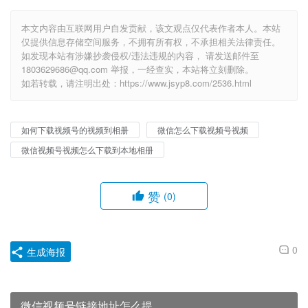
本文内容由互联网用户自发贡献，该文观点仅代表作者本人。本站
仅提供信息存储空间服务，不拥有所有权，不承担相关法律责任。
如发现本站有涉嫌抄袭侵权/违法违规的内容， 请发送邮件至
1803629686@qq.com 举报，一经查实，本站将立刻删除。
如若转载，请注明出处：https://www.jsyp8.com/2536.html
如何下载视频号的视频到相册
微信怎么下载视频号视频
微信视频号视频怎么下载到本地相册
赞
(0)
0
生成海报
微信视频号链接地址怎么提_