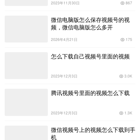
2023年11月30日
867
微信电脑版怎么保存视频号的视
频，微信电脑版怎么多开
2026年4月21日
175
怎么下载自己视频号里面的视频
2023年12月3日
3.0K
腾讯视频号里面的视频怎么下载
2023年12月3日
1.3K
微信视频号上的视频怎么下载到手
机