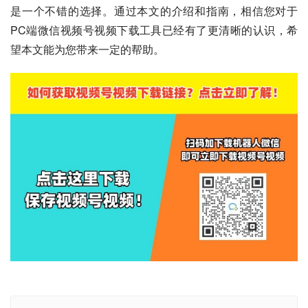
是一个不错的选择。通过本文的介绍和指南，相信您对于
PC端微信视频号视频下载工具已经有了更清晰的认识，希
望本文能为您带来一定的帮助。