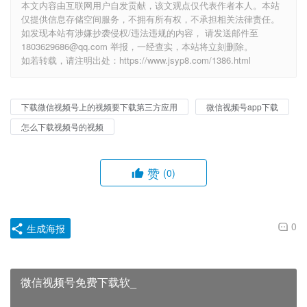
本文内容由互联网用户自发贡献，该文观点仅代表作者本人。本站
仅提供信息存储空间服务，不拥有所有权，不承担相关法律责任。
如发现本站有涉嫌抄袭侵权/违法违规的内容， 请发送邮件至
1803629686@qq.com 举报，一经查实，本站将立刻删除。
如若转载，请注明出处：https://www.jsyp8.com/1386.html
下载微信视频号上的视频要下载第三方应用
微信视频号app下载
怎么下载视频号的视频
赞
(0)
0
生成海报
微信视频号免费下载软_