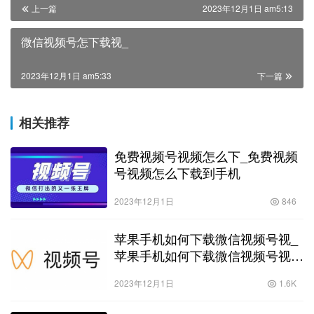
上一篇
2023年12月1日 am5:13
微信视频号怎下载视_
2023年12月1日 am5:33
下一篇
相关推荐
免费视频号视频怎么下_免费视频
号视频怎么下载到手机
2023年12月1日
846
苹果手机如何下载微信视频号视_
苹果手机如何下载微信视频号视频
到相册
2023年12月1日
1.6K