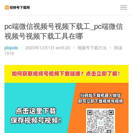
pc端微信视频号视频下载工_pc端微信
视频号视频下载工具在哪
plopolo
•
2023年12月1日 am5:23
•
视频号下载方法
•
阅读
1519