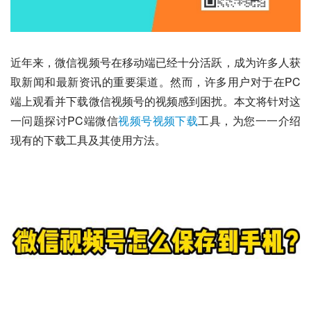
近年来，微信视频号在移动端已经十分活跃，成为许多人获
取新闻和最新资讯的重要渠道。然而，许多用户对于在PC
端上观看并下载微信视频号的视频感到困扰。本文将针对这
一问题探讨PC端微信
视频号视频下载
工具，为您一一介绍
现有的下载工具及其使用方法。