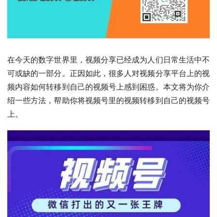
在今天的数字世界里，视频分享已经成为人们日常生活中不
可或缺的一部分。正因如此，很多人对视频分享平台上的视
频内容如何转移到自己的视频号上感到困惑。本文将为你介
绍一些方法，帮助你将视频号里的视频转移到自己的视频号
上。