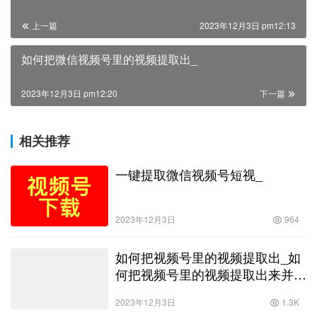
上一篇
2023年12月3日 pm12:13
如何把微信视频号里的视频提取出_
2023年12月3日 pm12:20
下一篇
相关推荐
一键提取微信视频号短视_
2023年12月3日
964
如何把视频号里的视频提取出_如
何把视频号里的视频提取出来并进
行剪辑
2023年12月3日
1.3K