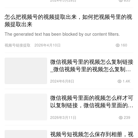
怎么把视频号的视频提取出来，如何把视频号里的视
频提取出来
The generated text has been blocked by our content filters.
视频号链接提取
2026年4月10日
160
微信视频号里的视频怎么复制链接
_微信视频号里的视频怎么复制链
接到相册
2024年6月8日
1.4K
微信视频号里面的视频怎么样才可
以复制链接，微信视频号里面的视
频怎么样才可以复制链接呢
2026年3月11日
239
视频号短视频怎么保存到相册，视