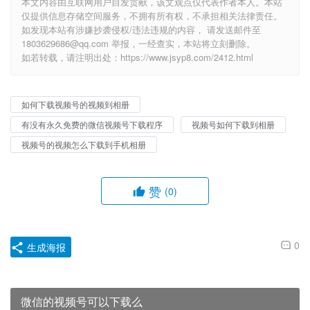
本文内容由互联网用户自发贡献，该文观点仅代表作者本人。本站
仅提供信息存储空间服务，不拥有所有权，不承担相关法律责任。
如发现本站有涉嫌抄袭侵权/违法违规的内容， 请发送邮件至
1803629686@qq.com 举报，一经查实，本站将立刻删除。
如若转载，请注明出处：https://www.jsyp8.com/2412.html
如何下载视频号的视频到相册
有没有永久免费的微信视频号下载程序
视频号如何下载到相册
视频号的视频怎么下载到手机相册
赞
(0)
0
生成海报
微信的视频号可以下载么