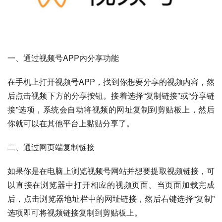
一、通过视频号APP内分享功能
在手机上打开视频号APP，找到你想要分享的视频内容，然
后点击视频下方的分享按钮。接着选择“复制链接”或“分享链
接”选项，系统会自动将视频的网址复制到剪贴板上，然后
你就可以在其他平台上黏贴分享了。
二、通过网页端复制链接
如果你是在电脑上浏览视频号网站并想要提取视频链接，可
以直接在浏览器中打开相应的视频页面。当页面加载完成
后，点击浏览器地址栏中的网址链接，然后右键选择“复制”
选项即可将视频链接复制到剪贴板上。