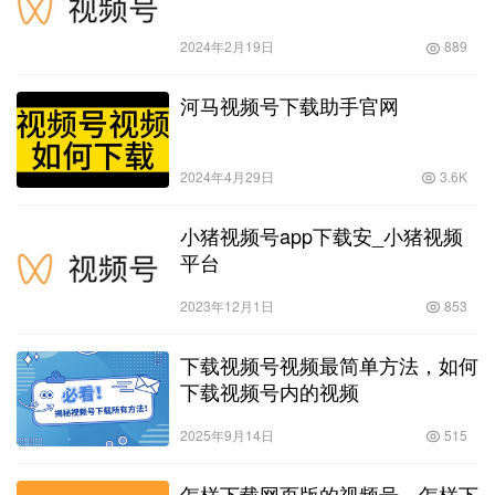
2024年2月19日
889
河马视频号下载助手官网
2024年4月29日
3.6K
小猪视频号app下载安_小猪视频
平台
2023年12月1日
853
下载视频号视频最简单方法，如何
下载视频号内的视频
2025年9月14日
515
怎样下载网页版的视频号，怎样下