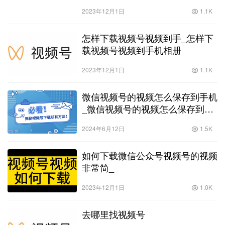
2023年12月1日
1.1K
怎样下载视频号视频到手_怎样下
载视频号视频到手机相册
2023年12月1日
1.1K
微信视频号的视频怎么保存到手机
_微信视频号的视频怎么保存到手
机相册
2024年6月12日
1.5K
如何下载微信公众号视频号的视频
非常简_
2023年12月1日
1.0K
去哪里找视频号