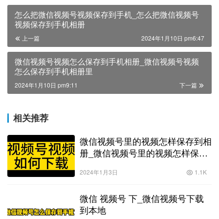
怎么把微信视频号视频保存到手机_怎么把微信视频号
视频保存到手机相册
上一篇
2024年1月10日 pm6:47
微信视频号视频怎么保存到手机相册_微信视频号视频
怎么保存到手机相册里
2024年1月10日 pm9:11
下一篇
相关推荐
微信视频号里的视频怎样保存到相
册_微信视频号里的视频怎样保存
到相册里
2024年1月3日
1.1K
微信 视频号 下_微信视频号下载
到本地