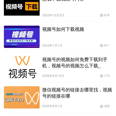
2023年12月3日
918
视频号如何下载视频
2024年1月1日
911
视频号的视频如何免费下载到手
机，视频号的视频怎么下载_
2026年4月10日
173
微信视频号的链接去哪里找，视频
号的链接在哪
2025年9月1日
428