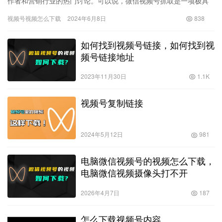
作者和营销行业的热门讨论。可以说，微信视频号抓取是一项极具
潜力的技术，通过使用这一技术，我们可以探索全新的内容创作和
视频号视频怎么下载
2024年6月8日
838
传播可…
如何找到视频号链接，如何找到视
频号链接地址
2023年11月30日
1.1K
视频号复制链接
2024年5月12日
981
电脑微信视频号的视频怎么下载，
电脑微信视频摄像头打不开
2026年4月7日
187
怎么下载视频号内容