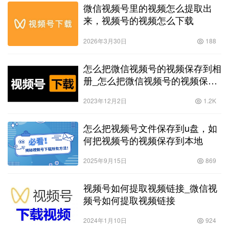
微信视频号里的视频怎么提取出
来，视频号的视频怎么下载
2026年3月30日
188
怎么把微信视频号的视频保存到相
册_怎么把微信视频号的视频保存
到相册里面
2023年12月2日
1.2K
怎么把视频号文件保存到u盘，如
何把视频号的视频保存到本地
2025年9月15日
869
视频号如何提取视频链接_微信视
频号如何提取视频链接
2024年1月10日
924