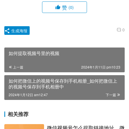
赞
(0)
0
生成海报
如何提取视频号里的视频
上一篇
2024年1月11日 pm10:23
如何把微信上的视频号保存到手机相册_如何把微信上
的视频号保存到手机相册中
2024年1月12日 am12:47
下一篇
相关推荐
微信视频号怎么提取链接地址，微