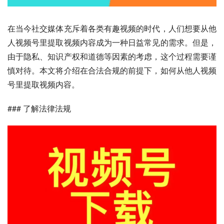
在当今社交媒体充斥着各类有趣视频的时代，人们想要从他
人视频号里提取视频内容成为一种日益常见的需求。但是，
由于隐私、知识产权和道德等因素的考虑，这个过程需要谨
慎对待。本文将介绍在合法合规的前提下，如何从他人视频
号里提取视频内容。
### 了解法律法规