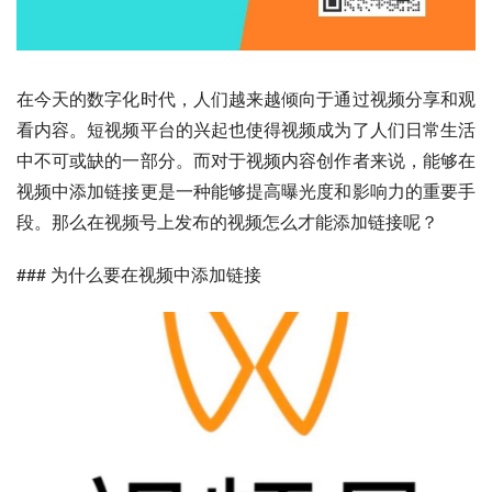
在今天的数字化时代，人们越来越倾向于通过视频分享和观
看内容。短视频平台的兴起也使得视频成为了人们日常生活
中不可或缺的一部分。而对于视频内容创作者来说，能够在
视频中添加链接更是一种能够提高曝光度和影响力的重要手
段。那么在视频号上发布的视频怎么才能添加链接呢？
### 为什么要在视频中添加链接