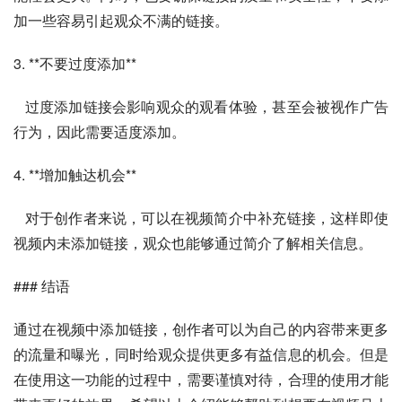
加一些容易引起观众不满的链接。
3. **不要过度添加**
   过度添加链接会影响观众的观看体验，甚至会被视作广告
行为，因此需要适度添加。
4. **增加触达机会**
   对于创作者来说，可以在视频简介中补充链接，这样即使
视频内未添加链接，观众也能够通过简介了解相关信息。
### 结语
通过在视频中添加链接，创作者可以为自己的内容带来更多
的流量和曝光，同时给观众提供更多有益信息的机会。但是
在使用这一功能的过程中，需要谨慎对待，合理的使用才能