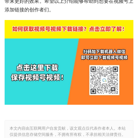
带来更好的效果。希望以上介绍能够帮助到想要在视频号上
添加链接的创作者们。
本文内容由互联网用户自发贡献，该文观点仅代表作者本人。本站
仅提供信息存储空间服务，不拥有所有权，不承担相关法律责任。