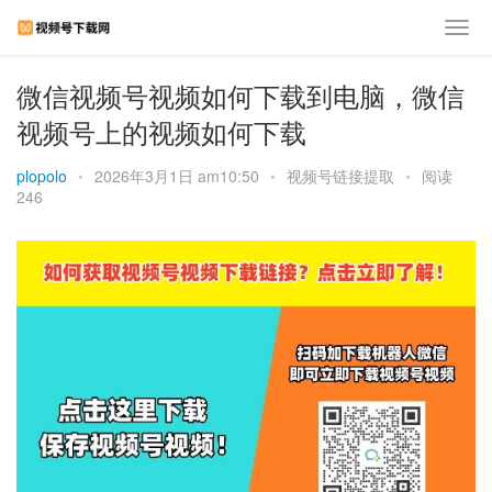
微信视频号视频如何下载到电脑，微信
视频号上的视频如何下载
plopolo
•
2026年3月1日 am10:50
•
视频号链接提取
•
阅读
246