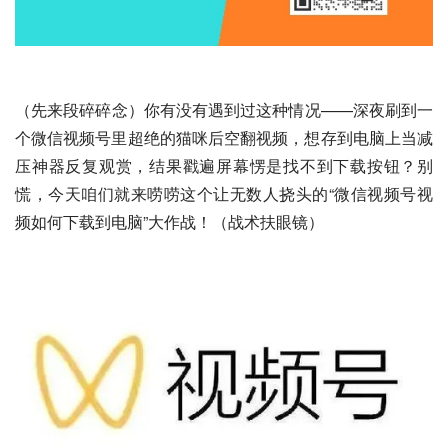
（先来段碎碎念）你有没有遇到过这种情况——深夜刷到一
个微信视频号里超绝的猫咪后空翻视频，想存到电脑上当减
压神器反复观赏，结果戳遍屏幕愣是找不到下载按钮？别
慌，今天咱们就来唠唠这个让无数人挠头的“微信视频号视
频如何下载到电脑”大作战！（战术扶眼镜）