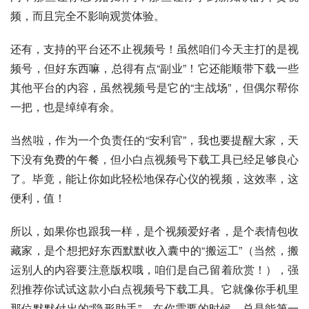
频，而且完全不影响观赏体验。
还有，支持的平台还不止视频号！虽然咱们今天主打的是视
频号，但好东西嘛，总得有点“副业”！它还能顺带下载一些
其他平台的内容，虽然视频号是它的“主战场”，但偶尔帮你
一把，也是绰绰有余。
当然啦，作为一个负责任的“安利官”，我也要提醒大家，天
下没有免费的午餐，但小白点视频号下载工具已经足够良心
了。毕竟，能让你如此轻松地保存心仪的视频，这效率，这
便利，值！
所以，如果你也跟我一样，是个视频爱好者，是个表情包收
藏家，是个想把好东西默默收入囊中的“搬运工”（当然，搬
运别人的内容要注意版权哦，咱们是自己留着欣赏！），强
烈推荐你试试这款小白点视频号下载工具。它就像你手机里
那位默默付出的“隐形助手”，在你需要的时候，总是能第一