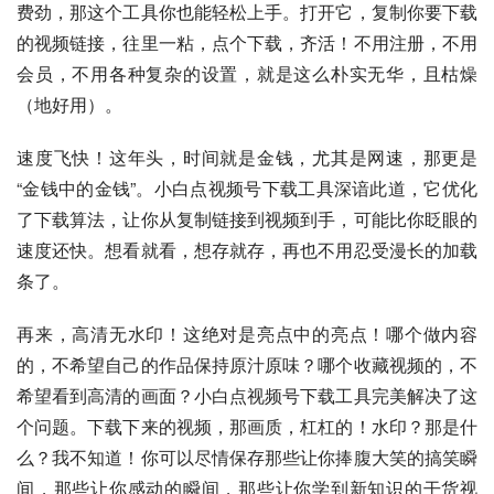
费劲，那这个工具你也能轻松上手。打开它，复制你要下载
的视频链接，往里一粘，点个下载，齐活！不用注册，不用
会员，不用各种复杂的设置，就是这么朴实无华，且枯燥
（地好用）。
速度飞快！这年头，时间就是金钱，尤其是网速，那更是
“金钱中的金钱”。小白点视频号下载工具深谙此道，它优化
了下载算法，让你从复制链接到视频到手，可能比你眨眼的
速度还快。想看就看，想存就存，再也不用忍受漫长的加载
条了。
再来，高清无水印！这绝对是亮点中的亮点！哪个做内容
的，不希望自己的作品保持原汁原味？哪个收藏视频的，不
希望看到高清的画面？小白点视频号下载工具完美解决了这
个问题。下载下来的视频，那画质，杠杠的！水印？那是什
么？我不知道！你可以尽情保存那些让你捧腹大笑的搞笑瞬
间，那些让你感动的瞬间，那些让你学到新知识的干货视