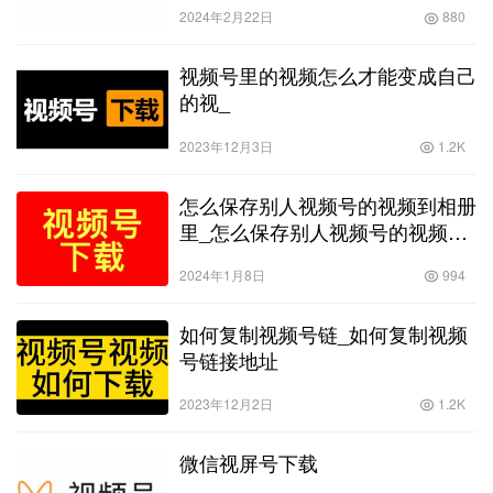
2024年2月22日
880
视频号里的视频怎么才能变成自己
的视_
2023年12月3日
1.2K
怎么保存别人视频号的视频到相册
里_怎么保存别人视频号的视频到
相册里面
2024年1月8日
994
如何复制视频号链_如何复制视频
号链接地址
2023年12月2日
1.2K
微信视屏号下载