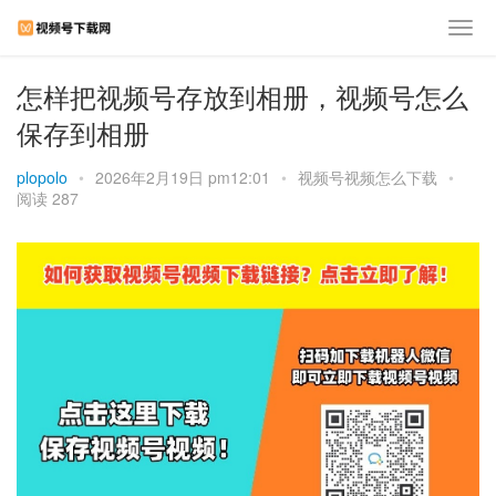
怎样把视频号存放到相册，视频号怎么
保存到相册
plopolo
•
2026年2月19日 pm12:01
•
视频号视频怎么下载
•
阅读 287