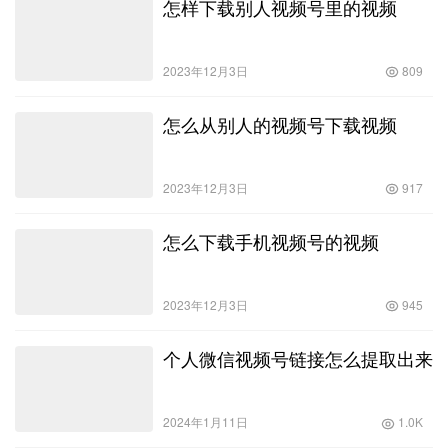
怎样下载别人视频号里的视频
2023年12月3日
809
怎么从别人的视频号下载视频
2023年12月3日
917
怎么下载手机视频号的视频
2023年12月3日
945
个人微信视频号链接怎么提取出来
2024年1月11日
1.0K