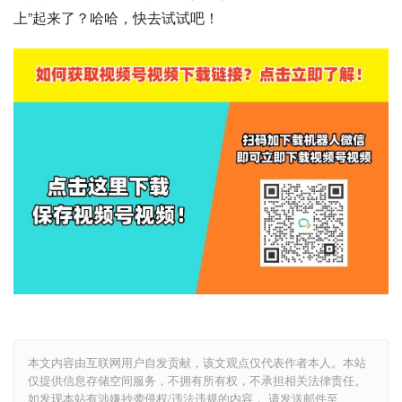
上”起来了？哈哈，快去试试吧！
本文内容由互联网用户自发贡献，该文观点仅代表作者本人。本站
仅提供信息存储空间服务，不拥有所有权，不承担相关法律责任。
如发现本站有涉嫌抄袭侵权/违法违规的内容， 请发送邮件至