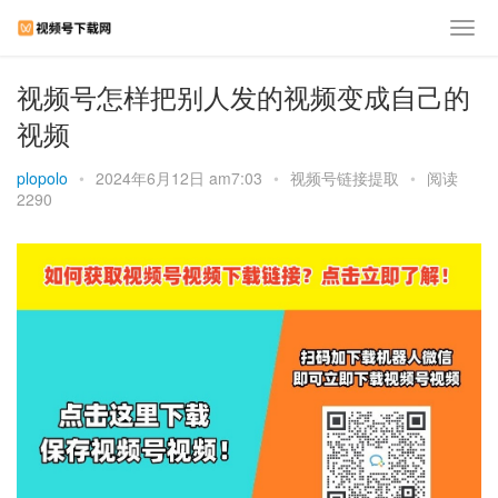
视频号怎样把别人发的视频变成自己的
视频
plopolo
•
2024年6月12日 am7:03
•
视频号链接提取
•
阅读
2290