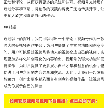
互动和评论，从而获得更多的关注和认可。视频号支持用户
通过分享和互动，将创作的视频内容更广泛地传播开来，让
更多人欣赏和喜爱自己的作品。
## 结语
通过以上的探讨，我们可以得出一个结论：视频号作为一款
强大的短视频创作平台，为用户提供了丰富的功能和创意空
间。用户可以通过视频号将他人的视频变成自己的视频，实
现更加多样化和创意化的内容输出。视频号的强大功能和便
捷操作，为用户提供了更多展示自己才华和创意的机会，也
促进了用户之间的内容共享和交流。因此，让我们一起发挥
想象力，创作出更多精彩而富有创意的视频作品，让视频号
成为你展示自己的舞台！