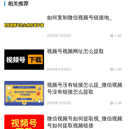
相关推荐
如何复制微信视频号链接地_
2023年12月3日
1.4K
视频号视频网址怎么提取
2024年4月28日
1.0K
视频号没有链接怎么提_微信视频
号没有链接怎么提取
2023年12月3日
1.3K
微信视频号如何提取视_微信视频
号如何提取视频链接