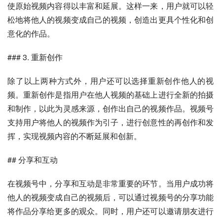
使原始视频内容得以丰富和延展。这样一来，用户就可以轻
松地将他人的视频变成自己的视频，创造出更具个性化和创
意化的作品。
### 3. 重新创作
除了以上两种方式外，用户还可以选择重新创作他人的视
频。重新创作是指用户在他人视频的基础上进行全新的拍摄
和制作，以此为灵感来源，创作出自己的视频作品。视频号
支持用户将他人的视频作为引子，进行创意性的再创作和发
挥，实现视频内容的不断延展和创新。
## 分享和互动
在视频号中，分享和互动是非常重要的环节。当用户成功将
他人的视频变成自己的视频后，可以通过视频号的分享功能
将作品分享给更多的观众。同时，用户还可以邀请朋友进行