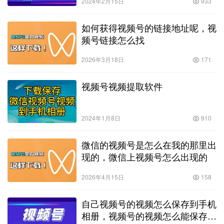
2024年2月15日
933
如何获得视频号的链接地址呢，视
频号链接怎么找
2026年3月18日
171
视频号视频提取软件
2024年1月8日
910
微信的视频号是怎么在我的那里出
现的，微信上视频号怎么出现的
2026年4月15日
158
自己视频号的视频怎么保存到手机
相册，视频号的视频怎么能保存到