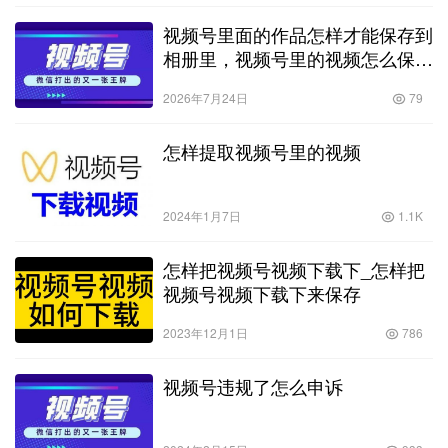
视频号里面的作品怎样才能保存到
相册里，视频号里的视频怎么保存
在手机相册里
2026年7月24日
79
怎样提取视频号里的视频
2024年1月7日
1.1K
怎样把视频号视频下载下_怎样把
视频号视频下载下来保存
2023年12月1日
786
视频号违规了怎么申诉