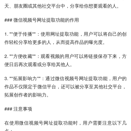
天、朋友圈或其他社交平台中，分享给你想要观看的人。
### 微信视频号网址提取功能的作用
1. **便于传播**：使用网址提取功能，用户可以将自己的创
作轻松分享给更多的人，从而提高作品的曝光度。
2. **方便收藏**：观看视频的用户可以将链接保存下来，方
便日后再次观看或分享给其他人。
3. **拓展影响力**：通过微信视频号网址提取功能，用户的
作品不仅限定于微信平台，还可以被分享至其他社交平台，
拓展创作者的影响力。
### 注意事项
在使用微信视频号网址提取功能时，用户需要注意以下几
点：