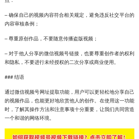
– 确保自己的视频内容符合相关规定，避免违反社交平台的
内容审核条例；
– 尊重原创作品，不要随意传播盗版视频；
– 对于他人分享的微信视频号链接，也要尊重创作者的权利
和隐私，不要进行未经授权的二次分享或商业使用。
### 结语
通过微信视频号网址提取功能，用户可以更轻松地分享自己
的视频作品，也能更好地欣赏他人的创作。在使用这一功能
时，了解其操作方法和注意事项十分重要，让我们共同营造
一个和谐的网络环境。