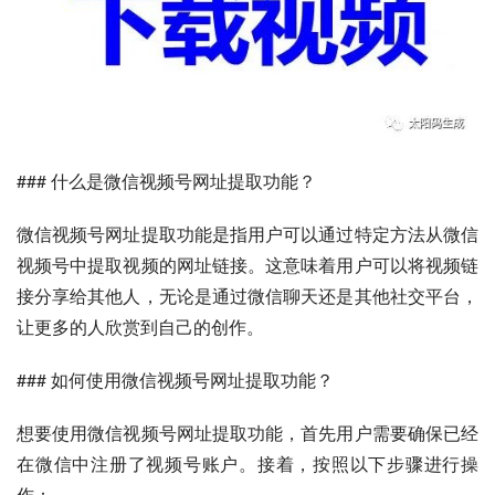
### 什么是微信视频号网址提取功能？
微信视频号网址提取功能是指用户可以通过特定方法从微信
视频号中提取视频的网址链接。这意味着用户可以将视频链
接分享给其他人，无论是通过微信聊天还是其他社交平台，
让更多的人欣赏到自己的创作。
### 如何使用微信视频号网址提取功能？
想要使用微信视频号网址提取功能，首先用户需要确保已经
在微信中注册了视频号账户。接着，按照以下步骤进行操
作：