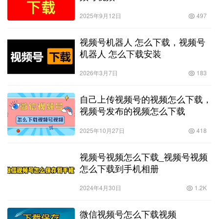
2025年9月12日
497
视频号机器人 怎么下载，视频号
机器人 怎么下载安装
2026年3月7日
183
自己上传视频号的视频怎么下载，
视频号发布的视频怎么下载
2025年10月27日
418
视频号视频怎么下载_视频号视频
怎么下载到手机相册
2024年4月30日
1.2K
微信视频号怎么下载视频