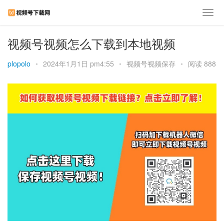
视频号视频怎么下载到本地视频
plopolo
•
2024年1月1日 pm4:55
•
视频号视频保存
•
阅读 888