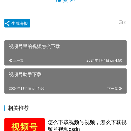
0
生成海报
视频号里的视频怎么下载
上一篇
2024年1月1日 pm4:50
视频号助手下载
2024年1月1日 pm4:56
下一篇
相关推荐
怎么下载视频号视频，怎么下载视
频号视频csdn