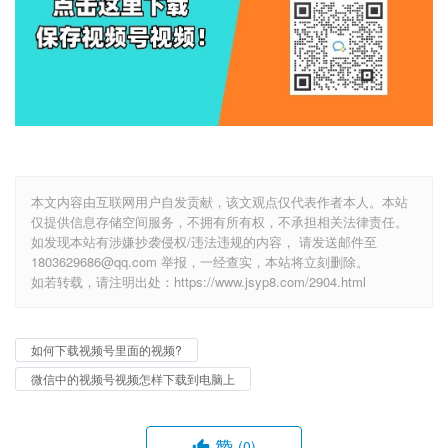
本文内容由互联网用户自发贡献，该文观点仅代表作者本人。本站
仅提供信息存储空间服务，不拥有所有权，不承担相关法律责任。
如发现本站有涉嫌抄袭侵权/违法违规的内容， 请发送邮件至
1803629686@qq.com 举报，一经查实，本站将立刻删除。
如若转载，请注明出处：https://www.jsyp8.com/2904.html
如何下载视频号里面的视频?
微信中的视频号视频怎样下载到电脑上
赞
(0)