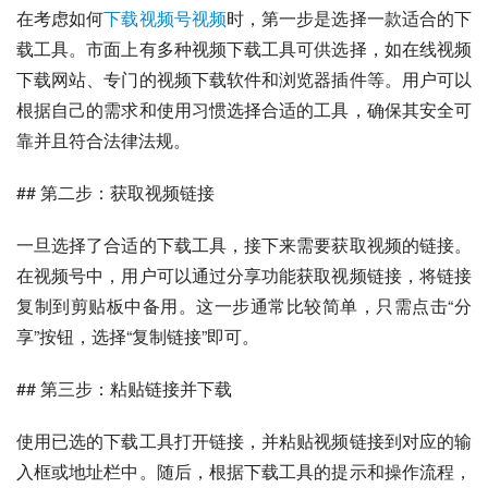
在考虑如何
下载视频号视频
时，第一步是选择一款适合的下
载工具。市面上有多种视频下载工具可供选择，如在线视频
下载网站、专门的视频下载软件和浏览器插件等。用户可以
根据自己的需求和使用习惯选择合适的工具，确保其安全可
靠并且符合法律法规。
## 第二步：获取视频链接
一旦选择了合适的下载工具，接下来需要获取视频的链接。
在视频号中，用户可以通过分享功能获取视频链接，将链接
复制到剪贴板中备用。这一步通常比较简单，只需点击“分
享”按钮，选择“复制链接”即可。
## 第三步：粘贴链接并下载
使用已选的下载工具打开链接，并粘贴视频链接到对应的输
入框或地址栏中。随后，根据下载工具的提示和操作流程，