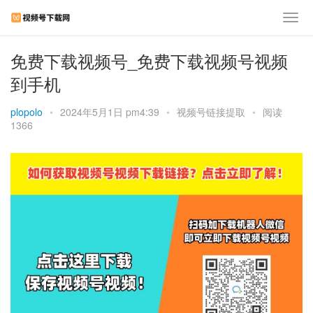
免费下载视频号_免费下载视频号视频
到手机
plopolo
•
2024年5月1日 pm4:39
•
视频号链接提取
•
阅读
1366