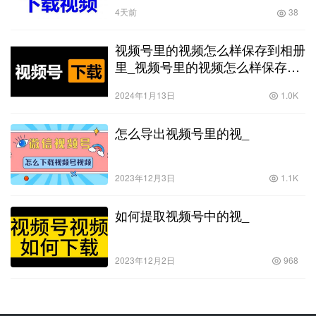
4天前
38
视频号里的视频怎么样保存到相册
里_视频号里的视频怎么样保存到
相册里面
2024年1月13日
1.0K
怎么导出视频号里的视_
2023年12月3日
1.1K
如何提取视频号中的视_
2023年12月2日
968