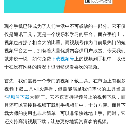
现今手机已经成为了人们生活中不可或缺的一部分。它不仅
仅是通讯工具，更是一个娱乐和学习的平台。而在手机上，
视频也占据了相当大的比重。而视频号作为目前最热门的短
视频平台之一，拥有着大量优质内容供用户欣赏。今天我们
就来说一说，如何免费
下载视频号
上的视频到手机中，以便
于在没有网络的情况下也能够观看喜欢的视频。
首先，我们需要一个专门的视频下载工具。在市面上有很多
视频下载工具可以选择，但最能满足我们需求的工具当属
“
视频号下载
大师”了。它不仅支持视频号上的视频下载，而
且还可以直接将视频下载到手机相册中，十分方便。而且下
载大师的使用也非常简单，可以非常快速地上手。同时，它
还支持高清视频下载，让您更好地观赏喜欢的视频。