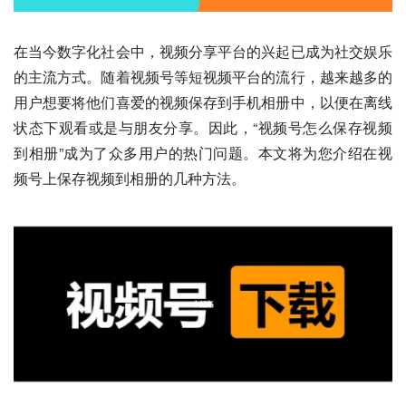
在当今数字化社会中，视频分享平台的兴起已成为社交娱乐
的主流方式。随着视频号等短视频平台的流行，越来越多的
用户想要将他们喜爱的视频保存到手机相册中，以便在离线
状态下观看或是与朋友分享。因此，“视频号怎么保存视频
到相册”成为了众多用户的热门问题。本文将为您介绍在视
频号上保存视频到相册的几种方法。