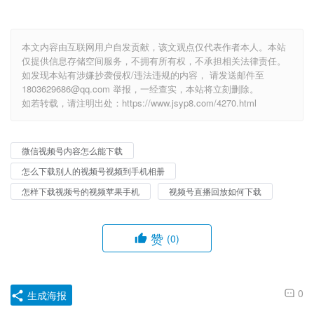
本文内容由互联网用户自发贡献，该文观点仅代表作者本人。本站
仅提供信息存储空间服务，不拥有所有权，不承担相关法律责任。
如发现本站有涉嫌抄袭侵权/违法违规的内容， 请发送邮件至
1803629686@qq.com 举报，一经查实，本站将立刻删除。
如若转载，请注明出处：https://www.jsyp8.com/4270.html
微信视频号内容怎么能下载
怎么下载别人的视频号视频到手机相册
怎样下载视频号的视频苹果手机
视频号直播回放如何下载
赞
(0)
0
生成海报