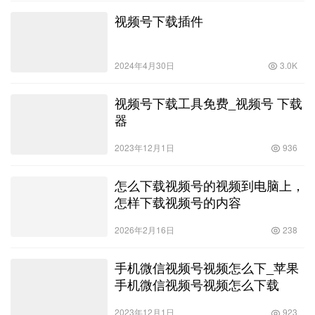
视频号下载插件
2024年4月30日
3.0K
视频号下载工具免费_视频号 下载
器
2023年12月1日
936
怎么下载视频号的视频到电脑上，
怎样下载视频号的内容
2026年2月16日
238
手机微信视频号视频怎么下_苹果
手机微信视频号视频怎么下载
2023年12月1日
923