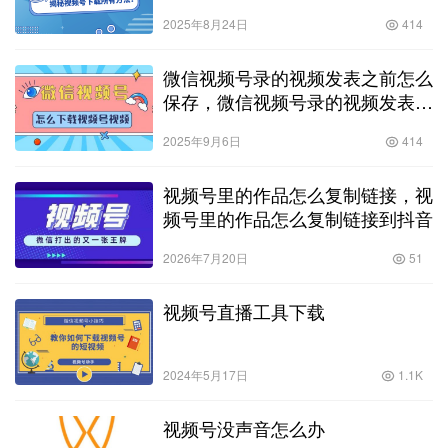
2025年8月24日
414
微信视频号录的视频发表之前怎么
保存，微信视频号录的视频发表之
前怎么保存下来
2025年9月6日
414
视频号里的作品怎么复制链接，视
频号里的作品怎么复制链接到抖音
2026年7月20日
51
视频号直播工具下载
2024年5月17日
1.1K
视频号没声音怎么办