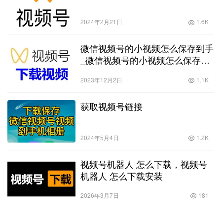
2024年2月21日
1.6K
微信视频号的小视频怎么保存到手
_微信视频号的小视频怎么保存到
手机相册
2023年12月2日
1.1K
获取视频号链接
2024年5月4日
1.2K
视频号机器人 怎么下载，视频号
机器人 怎么下载安装
2026年3月7日
181