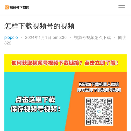
怎样下载视频号的视频
plopolo
•
2024年1月1日 pm5:30
•
视频号视频怎么下载
•
阅读
822