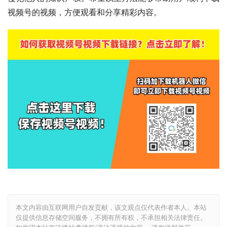
视频号的视频，方便观看和分享精彩内容。
本文内容由互联网用户自发贡献，该文观点仅代表作者本人。本站
仅提供信息存储空间服务，不拥有所有权，不承担相关法律责任。