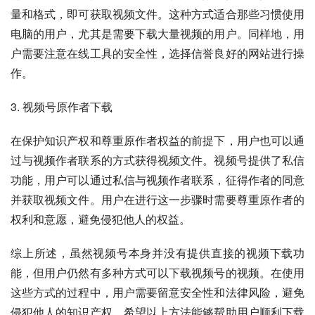
量和格式，即可获取视频文件。这种方式适合那些习惯使用
电脑的用户，尤其是需要下载大量视频的用户。同样地，用
户需要注意在线工具的安全性，选择信誉良好的网站进行操
作。
3. 视频号原作者下载
在保护知识产权和尊重原作者权益的前提下，用户也可以通
过与视频作者联系的方式获得视频文件。视频号提供了私信
功能，用户可以通过私信与视频作者联系，征得作者的同意
并获取视频文件。用户在进行这一步骤时需要尊重原作者的
权利和意愿，避免侵犯他人的权益。
综上所述，虽然视频号本身并没有提供直接的视频下载功
能，但用户仍然有多种方式可以下载视频号的视频。在使用
这些方式的过程中，用户需要留意安全性和法律风险，避免
侵犯他人的知识产权。希望以上方法能够帮助用户顺利下载