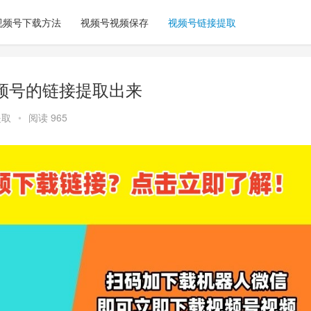
视频号下载方法
视频号视频保存
视频号链接提取
频号的链接提取出来
提取
•
阅读 965