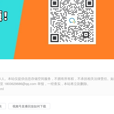
本人。本站仅提供信息存储空间服务，不拥有所有权，不承担相关法律责任。如
803629686@qq.com 举报，一经查实，本站将立刻删除。
ml
装
视频号直播回放如何下载