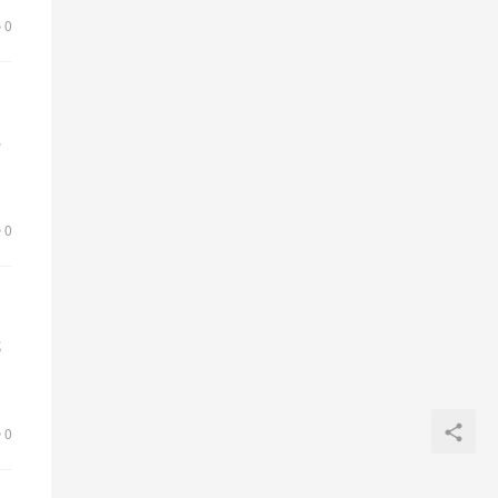
0
记
传
0
我
发
0