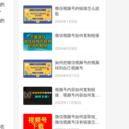
的
微信视频号的链接怎么提
”
取
的
2024年1月5日
微信视频号如何复制链接
2024年5月8日
如何把微信视频号的视频
转到自己视频号
2024年6月13日
视频号内容如何复制链
接，视频号内容如何复制
链接呢
2023年11月30日
微信视频号如何提取链_
微信视频号没有链接怎么
在
提取