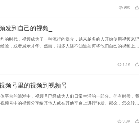
990
频发到自己的视频_
爆炸的时代，视频成为了一种流行的媒介，越来越多的人开始使用视频来
享经验，或者展示才华。然而，很多人还不知道如何将他们自己的视频上
台上去。那么，接下…
日
1.1K
视频号里的视频到视频号
媒体平台的浪潮中，视频号已经成为人们日常生活的一部分。但有时候，
将视频号中的视频分享给其他人或在其他平台上进行转发。那么，怎么转
视频到视频号呢？下…
日
3.8K