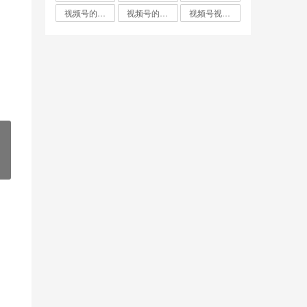
视频号的视频怎么下载到手机相册
视频号的视频能不能下载到手机
视频号视频怎么下载手机
，
连