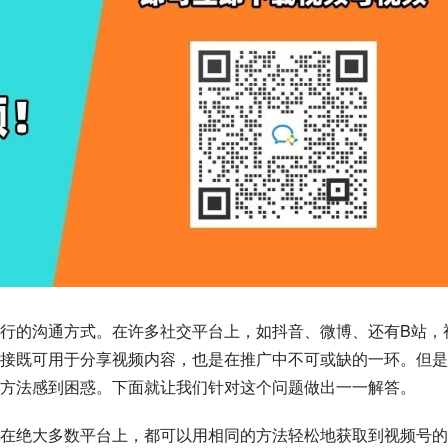
行的沟通方式。在许多社交平台上，如抖音、微博、还有B站，
接既可用于分享视频内容，也是在推广中不可或缺的一环。但是
方法感到困惑。下面就让我们针对这个问题做出一一解答。
在绝大多数平台上，都可以用相同的方法轻松地获取到视频号的