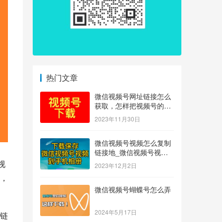
热门文章
微信视频号网址链接怎么
获取，怎样把视频号的链
接提取出来
2023年11月30日
微信视频号视频怎么复制
链接地_微信视频号视频
怎么复制链接地址呢
视
2023年12月2日
，
微信视频号蝴蝶号怎么弄
2024年5月17日
链