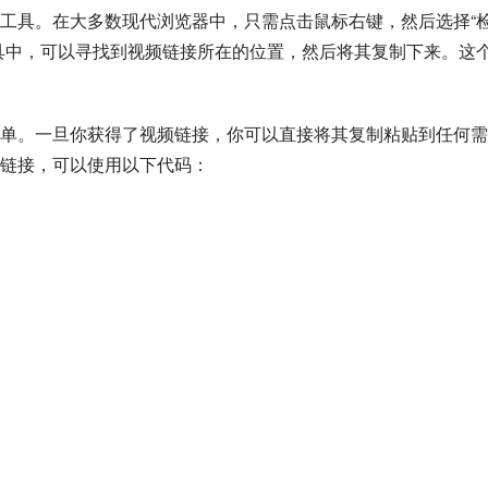
工具。在大多数现代浏览器中，只需点击鼠标右键，然后选择“
具中，可以寻找到视频链接所在的位置，然后将其复制下来。这
单。一旦你获得了视频链接，你可以直接将其复制粘贴到任何需
链接，可以使用以下代码：