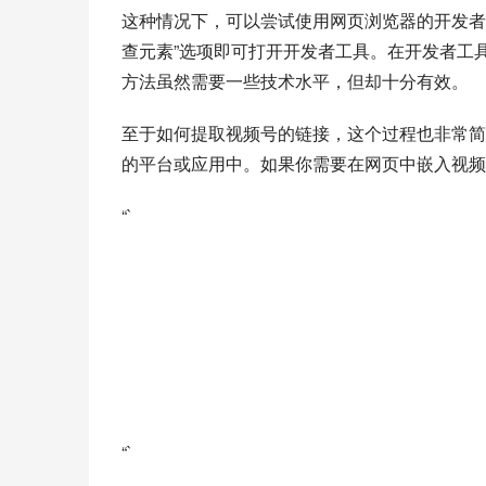
这种情况下，可以尝试使用网页浏览器的开发者
查元素”选项即可打开开发者工具。在开发者工
方法虽然需要一些技术水平，但却十分有效。
至于如何提取视频号的链接，这个过程也非常简
的平台或应用中。如果你需要在网页中嵌入视频
“`
“`