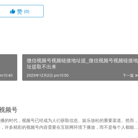
赞
(0)
微信视频号视频链接地址提_微信视频号视频链接地
址提取不出来
m10:40
2023年12月2日 pm10:50
下一篇
视频号
传播的时代，视频号已经成为人们获取信息、娱乐放松的重要渠道。然而
是，许多精彩的视频号内容需要在互联网环境下播放，而不是每个人都能
络，亦或是身处网络…