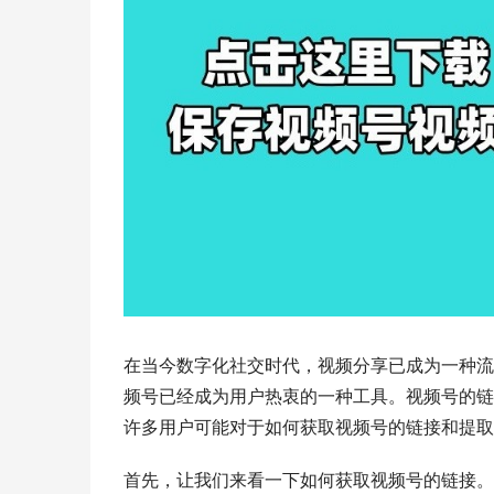
在当今数字化社交时代，视频分享已成为一种流
频号已经成为用户热衷的一种工具。视频号的链
许多用户可能对于如何获取视频号的链接和提取
首先，让我们来看一下如何获取视频号的链接。