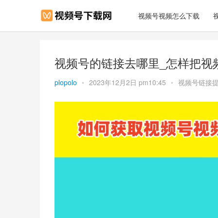
视频号视频怎么下载
视频号的链接去哪里_怎样把视
plopolo
•
2023年12月2日 pm10:45
•
视频号链接