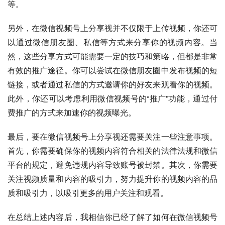
等。
另外，在微信视频号上分享视并不仅限于上传视频，你还可
以通过微信朋友圈、私信等方式来分享你的视频内容。当
然，这些分享方式可能需要一定的技巧和策略，但都是非常
有效的推广途径。你可以尝试在微信朋友圈中发布视频的短
链接，或者通过私信的方式邀请你的好友来观看你的视频。
此外，你还可以考虑利用微信视频号的“推广”功能，通过付
费推广的方式来加速你的视频曝光。
最后，要在微信视频号上分享视还需要关注一些注意事项。
首先，你需要确保你的视频内容符合相关的法律法规和微信
平台的规定，避免违规内容导致账号被封禁。其次，你需要
关注视频质量和内容的吸引力，努力提升你的视频内容的品
质和吸引力，以吸引更多的用户关注和观看。
在总结上述内容后，我相信你已经了解了如何在微信视频号