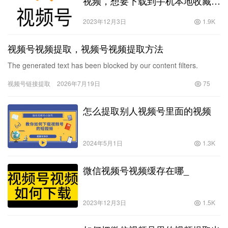
视频，想要下载到手机本地收藏，
但却不知道该怎么做？别担心，下
2023年12月3日
1.9K
面我们就来一起探讨一下，在自己
微信视频号上的视频如何下载。首
视频号视频提取，视频号视频提取方法
先，目前微信视频号暂不提供视频
下载功能，但我们可以通过一些辅
The generated text has been blocked by our content filters.
助工具或方法来实现视频的下载。
视频号链接提取
2026年7月19日
75
接下来将介绍两种常见的下载方
法。方法一：使用第三方视频下载
怎么提取别人视频号里面的视频
工具1. 打开微信，找到想要下载
的视频，在视频右上角的菜单中选
择“复制链接”。2. 打开手机上的浏
2024年5月1日
1.3K
览器，粘贴刚才复制的链接，并进
入该网址。3. 在浏览器网址栏的
微信视频号视频缓存在哪_
链接中，找到
“https://v.douyin.com/”或
“https://h5.weishi.qq.com/”等相关
2023年12月3日
1.5K
网址，并将其中的“v.douyin.com”
或“h5.weishi.qq.com”替换为