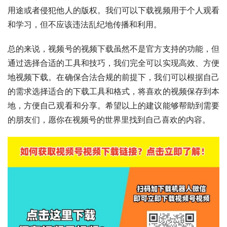
用途或者侵犯他人的版权。我们可以下载视频用于个人观看
和学习，但不应该违法乱纪地传播和利用。
总的来说，视频号的视频下载虽然不是官方支持的功能，但
通过选择合适的工具和技巧，我们完全可以实现高效、方便
地视频下载。在确保合法合规的前提下，我们可以根据自己
的需求选择适合的下载工具和格式，将喜欢的视频保存到本
地，方便自己观看和分享。希望以上的建议能够帮助到需要
的朋友们，愿你在视频号的世界里找到自己喜欢的内容。