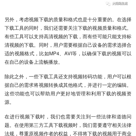
另外，考虑视频下载的质量和格式也是十分重要的。在选择
下载工具的同时，我们还需要关注下载的视频质量和格式。
有些工具可以支持高清视频的下载，而有些可能只能支持标
清视频的下载。同时，用户需要根据自己设备的需求选择合
适的视频格式，比如MP4、AVI等，以确保下载的视频可以
在自己的设备上流畅播放。
除此之外，一些下载工具还支持视频转码功能，用户可以根
据自己的需求将视频转换成其他格式，并进行一定的编辑。
这些功能也可以帮助用户更好地管理和利用下载的视频资
源。
在进行视频下载时，我们也需要关注到一些法律和道德问
题。在使用第三方工具下载视频时，我们需要遵守相关法律
法规，尊重原视频作者的权益，不得将下载的视频用于商业