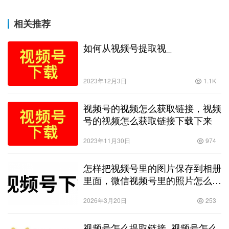
相关推荐
如何从视频号提取视_
2023年12月3日
1.1K
视频号的视频怎么获取链接，视频
号的视频怎么获取链接下载下来
2023年11月30日
974
怎样把视频号里的图片保存到相册
里面，微信视频号里的照片怎么保
存到相册
2026年3月20日
253
视频号怎么提取链接_视频号怎么