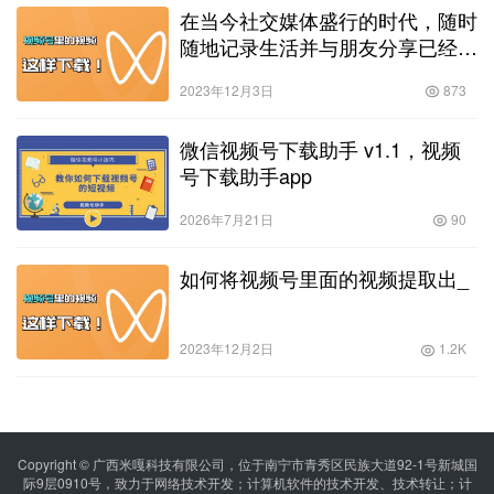
在当今社交媒体盛行的时代，随时
随地记录生活并与朋友分享已经成
为了一种日常。微信视频号作为微
2023年12月3日
873
信平台的一部分，为用户提供了一
个简单易用的视频分享工具，让用
微信视频号下载助手 v1.1，视频
户可以快速上传和分享自己的生活
号下载助手app
点滴。但是，有时候我们可能会希
望下载自己在微信视频号上发布的
2026年7月21日
90
视频，以备份或者在其他平台分
享。本文将向大家介绍如何在微信
如何将视频号里面的视频提取出_
上下载自己的视频。**第一步：登
录微信并打开视频号**首先，确保
你已经登录了你的微信账号。在微
2023年12月2日
1.2K
信的底部菜单栏中，找到并点击
“发现”按钮，在打开的“发现”页面
中找到并点击“视频号”按钮。![微
信视频号]
Copyright © 广西米嘎科技有限公司，位于南宁市青秀区民族大道92-1号新城国
(https://example.com/wechat-
际9层0910号，致力于网络技术开发；计算机软件的技术开发、技术转让；计