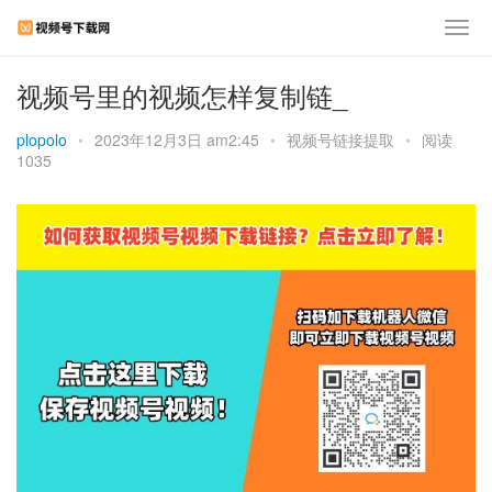
视频号里的视频怎样复制链_
plopolo
•
2023年12月3日 am2:45
•
视频号链接提取
•
阅读
1035